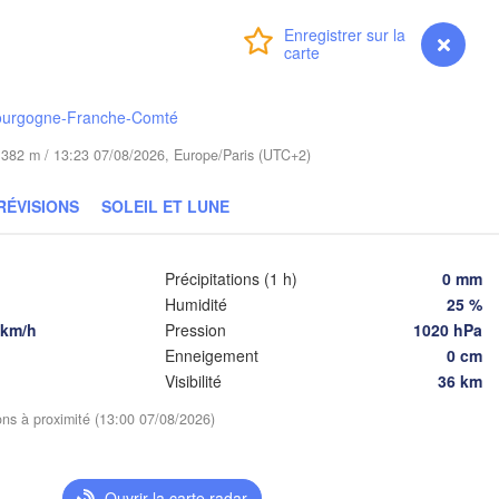
Гродна

Olsztyn
(Hrodna)
Connexion
Premium
myVentusky
Prévisions
in
Bydgoszcz
ourgogne-Franche-Comté
Poznań
Брэст

Warszawa
de 382 m / 13:23 07/08/2026, Europe/Paris (UTC+2)
(Brest)
ielona Góra
Łódź
POLOGNE
RÉVISIONS
SOLEIL ET LUNE
Lublin
Wrocław
Précipitations (1 h)
0 mm
Humidité
25 %
Львів

Kraków
Rzeszów
 km/h
Pression
1020 hPa
(Lviv)
Enneigement
0 cm
CHÉQUIE
Visibilité
36 km
Brno
Івано-Фра
(Ivano-Fr
ions à proximité (13:00 07/08/2026)
Košice
SLOVAQUIE
Wien
Ouvrir la carte radar