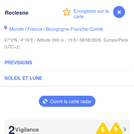
Breme
Norwich
Reclesne
Amsterdam
PAYS-BAS
Monde
/
France
/
Bourgogne-Franche-Comté
London
47°2'N / 4°16'E / Altitude 390 m / 15:51 08/08/2026, Europe/Paris
K
Bruxelles 

(UTC+2)
Köln
- Brussel
BELGIQUE
PRÉVISIONS
Frankfurt a
SOLEIL ET LUNE
Rouen
Reims
Paris
Stut
Ouvrir la carte radar
Orléans
Zürich
2
Dijon
Vigilance
Reclesne