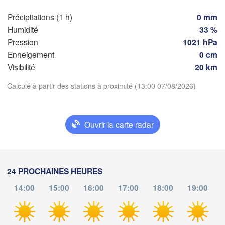
SUI
FRANCE
Précipitations (1 h)
0 mm
Genève
Humidité
33 %
Limoges
Clermont-Ferrand
Lyon
Pression
1021 hPa
Enneigement
0 cm
Torino
Bordeaux
Visibilité
20 km
Télécharger l'application
Calculé à partir des stations à proximité (13:00 07/08/2026)
Nice
Toulouse
Montpellier
Températures
Marseille
Ouvrir la carte radar
Perpignan
2 m au-dessus du sol
Zaragoza
Lleida
ma
me
je
ve
sa
di
lu
24 PROCHAINES HEURES
Barcelona
04 aoû
05 aoû
06 aoû
07 aoû
08 aoû
09 aoû
10 aoû
14:00
15:00
16:00
17:00
18:00
19:00
S
08
09
10
11
12
13
14
:00
:00
:00
:00
:00
:00
:00