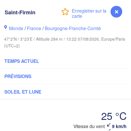
Norwich
Saint-Firmin
ham
Amsterdam
PAYS-BAS
Monde
/
France
/
Bourgogne-Franche-Comté
London
47°2'N / 3°23'E / Altitude 284 m / 13:22 07/08/2026, Europe/Paris
Bruxelles 

(UTC+2)
Köln
- Brussel
BELGIQUE
TEMPS ACTUEL
Frankf
PRÉVISIONS
Rouen
Reims
Paris
SOLEIL ET LUNE
Orléans
25 °C
Z
Dijon
tes
Vitesse du vent
9 km/h
Saint-Firmin