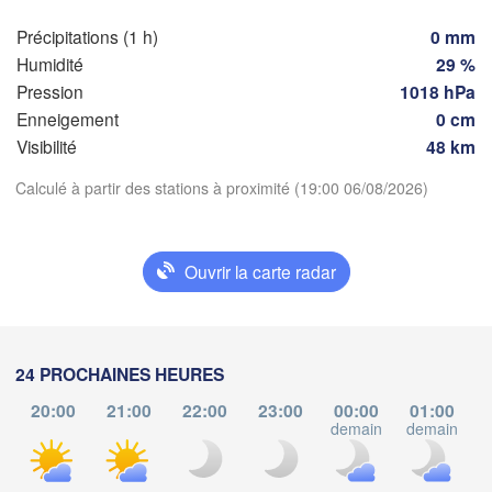
SUISSE
FRANCE
Précipitations (1 h)
0 mm
Genève
Humidité
29 %
Limoges
Clermont-Ferrand
Lyon
Pression
1018 hPa
Milano
Enneigement
0 cm
Torino
Visibilité
48 km
Genova
Télécharger l'application
Calculé à partir des stations à proximité (19:00 06/08/2026)
Nice
Toulouse
Montpellier
Températures
Marseille
Ouvrir la carte radar
Perpignan
2 m au-dessus du sol
Lleida
lu
ma
me
je
ve
sa
di
24 PROCHAINES HEURES
Barcelona
03 aoû
04 aoû
05 aoû
06 aoû
07 aoû
08 aoû
09 aoû
20:00
21:00
22:00
23:00
00:00
01:00
Sassari
demain
demain
d
15
16
17
18
19
20
21
:00
:00
:00
:00
:00
:00
:00