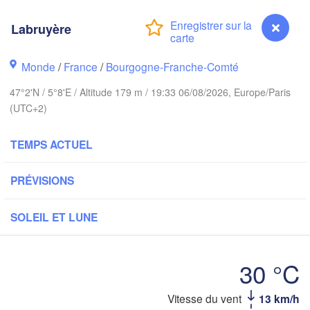
Bremen
Norwich
Labruyère
Amsterdam
Hanno
PAYS-BAS
Monde
/
France
/
Bourgogne-Franche-Comté
ALL
47°2'N / 5°8'E / Altitude 179 m / 19:33 06/08/2026, Europe/Paris
Kassel
Bruxelles 

(UTC+2)
Köln
- Brussel
BELGIQUE
TEMPS ACTUEL
Frankfurt am Main
PRÉVISIONS
Rouen
Reims
Paris
SOLEIL ET LUNE
Stuttgart
Orléans
30 °C
Zürich
Vitesse du vent
13 km/h
Labruyère