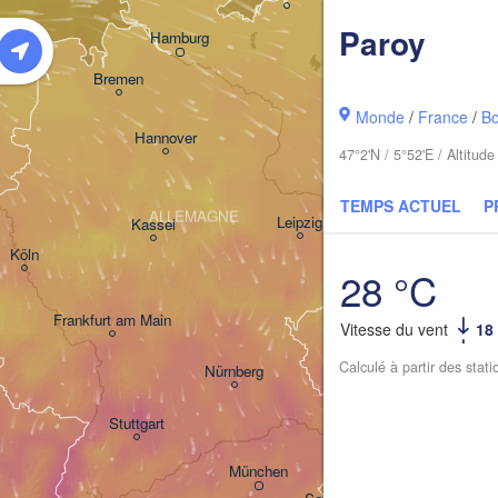
Paroy
Hamburg
Szczecin
ningen
Bremen
Monde
/
France
/
B
Berlin
Hannover
47°2'N / 5°52'E / Altitu
Zielona Góra
TEMPS ACTUEL
P
ALLEMAGNE
Leipzig
Kassel
Dresden
Köln
28 °C
Frankfurt am Main
Praha
Vitesse du vent
18
TCHÉQUIE
Calculé à partir des stat
Nürnberg
Stuttgart
Linz
W
München