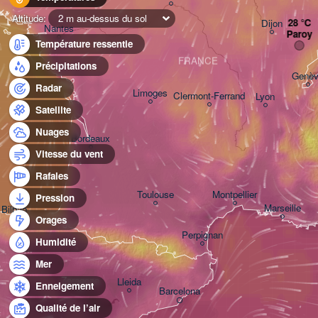
Altitude:
2 m au-dessus du sol
Dijon
Nantes
Paroy
Température ressentie
FRANCE
Précipitations
Genè
Radar
Limoges
Clermont-Ferrand
Lyon
Satellite
Nuages
Bordeaux
Vitesse du vent
Rafales
Toulouse
Montpellier
Pression
Marseille
Bilbao
Orages
Perpignan
Humidité
Mer
Zaragoza
Lleida
Enneigement
Barcelona
Qualité de l’air