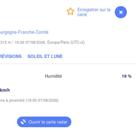
Гродна

Olsztyn
(Hrodna)
Connexion
Premium
myVentusky
Prévisions
Барана
Bydgoszcz
(Baran
ourgogne-Franche-Comté
Poznań
Пінс
Брэст

Warszawa
de 315 m / 19:26 07/08/2026, Europe/Paris (UTC+2)
(Pi
(Brest)
Łódź
POLOGNE
RÉVISIONS
SOLEIL ET LUNE
Lublin
Wrocław
Рі
Humidité
19 %
(R
Львів

Kraków
Rzeszów
 km/h
(Lviv)
Х
ions à proximité (19:00 07/08/2026)
(
Brno
Івано-Франківськ

(Ivano-Frankivsk)
Košice
Чернів
Ouvrir la carte radar
SLOVAQUIE
(Cherni
ien