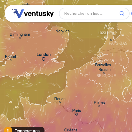
Leeds
Gro
A
Norwich
Birmingham
PAYS-BAS
London
Bristol
Bruxelles 

- Brussel
BELGIQUE
Rouen
Reims
Paris
Orléans
Températures