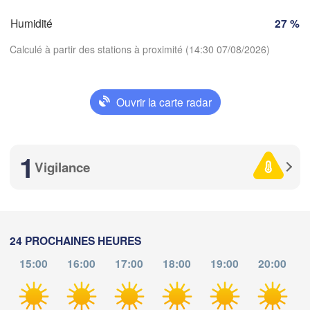
SUISSE
FRANCE
Humidité
27 %
Genève
imoges
Calculé à partir des stations à proximité (14:30 07/08/2026)
Clermont-Ferrand
Lyon
Milano
V
Torino
Ouvrir la carte radar
Genova
Télécharger l'application
Nice
oulouse
Montpellier
1
Températures
Marseille
Vigilance
Perpignan
2 m au-dessus du sol
a
ma
me
je
ve
sa
di
lu
Barcelona
24 PROCHAINES HEURES
04 aoû
05 aoû
06 aoû
07 aoû
08 aoû
09 aoû
10 aoû
15:00
16:00
17:00
18:00
19:00
20:00
Sassari
10
11
12
13
14
15
16
:00
:00
:00
:00
:00
:00
:00