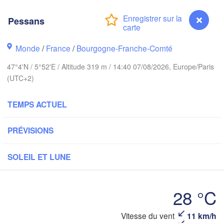
Bremen
Pessans
orwich
Amsterdam
Hannover
PAYS-BAS
Monde
/
France
/
Bourgogne-Franche-Comté
ALLEMA
47°4'N / 5°52'E / Altitude 319 m / 14:40 07/08/2026, Europe/Paris
Kassel
Bruxelles 

(UTC+2)
Köln
- Brussel
BELGIQUE
TEMPS ACTUEL
Frankfurt am Main
PRÉVISIONS
Nü
ouen
Reims
Paris
SOLEIL ET LUNE
Stuttgart
Orléans
28 °C
Zürich
Dijon
Vitesse du vent
11 km/h
Pessans