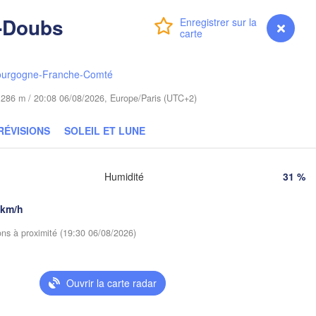
Гродна

Olsztyn
-Doubs
(Hrodna)
Connexion
Premium
myVentusky
Prévisions
Барана
Bydgoszcz
(Baran
ourgogne-Franche-Comté
Poznań
Пін
Брэст

Warszawa
de 286 m / 20:08 06/08/2026, Europe/Paris (UTC+2)
(Pi
(Brest)
a
D
Łódź
POLOGNE
RÉVISIONS
SOLEIL ET LUNE
Lublin
Wrocław
Рі
Humidité
31 %
(R
 km/h
Львів

Kraków
Rzeszów
(Lviv)
ions à proximité (19:30 06/08/2026)
Brno
Івано-Франківськ

(Ivano-Frankivsk)
Košice
Ouvrir la carte radar
Чернів
SLOVAQUIE
(Cherni
ien