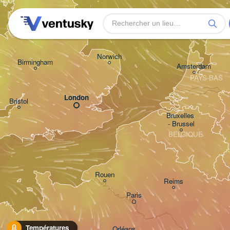
Leeds
Gro
Norwich
Birmingham
Amsterdam
PAYS-BAS
London
Bristol
Bruxelles 

- Brussel
BELGIQUE
Rouen
Reims
Paris
Températures
Orléans