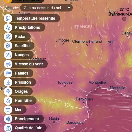
Altitude:
2 m au-dessus du sol
Dijon
Nantes
Byans-sur-D
Température ressentie
FRANCE
Précipitations
Genè
Radar
Limoges
Clermont-Ferrand
Lyon
Satellite
Nuages
Bordeaux
Vitesse du vent
Rafales
Toulouse
Montpellier
Pression
Marseille
Bilbao
Orages
Perpignan
Humidité
Mer
Zaragoza
Lleida
Enneigement
Barcelona
Qualité de l’air