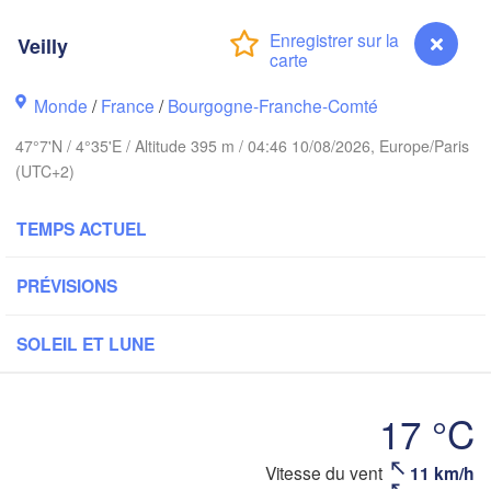
Groningen
Bremen
Veilly
Norwich
Amsterdam
Ha
PAYS-BAS
Monde
/
France
/
Bourgogne-Franche-Comté
ndon
47°7'N / 4°35'E / Altitude 395 m / 04:46 10/08/2026, Europe/Paris
Kas
(UTC+2)
Bruxelles 

Köln
- Brussel
BELGIQUE
TEMPS ACTUEL
Frankfurt am 
PRÉVISIONS
Rouen
Reims
SOLEIL ET LUNE
Paris
Stuttga
17 °C
Orléans
Zürich
Vitesse du vent
11 km/h
Veilly