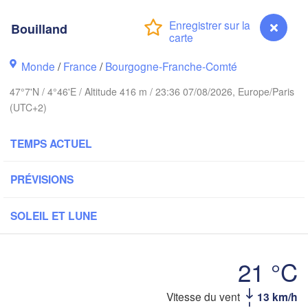
A
Groningen
Bouilland
Norwich
Amsterdam
Han
PAYS-BAS
Monde
/
France
/
Bourgogne-Franche-Comté
don
47°7'N / 4°46'E / Altitude 416 m / 23:36 07/08/2026, Europe/Paris
A
Kass
(UTC+2)
Bruxelles 

Köln
- Brussel
BELGIQUE
TEMPS ACTUEL
Frankfurt am Ma
PRÉVISIONS
Rouen
Reims
SOLEIL ET LUNE
Paris
Stuttgar
21 °C
Orléans
Zürich
Vitesse du vent
13 km/h
Bouilland