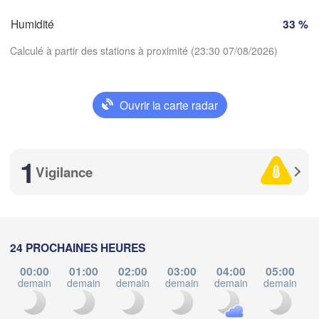
SUISSE
FRANCE
Humidité
33 %
Genève
Calculé à partir des stations à proximité (23:30 07/08/2026)
Limoges
Clermont-Ferrand
Lyon
Milano
Torino
ux
Ouvrir la carte radar
Genova
Télécharger l'application
Nice
Toulouse
Montpellier
1
Températures
Marseille
Vigilance
Perpignan
2 m au-dessus du sol
ma
me
je
ve
sa
di
lu
Lleida
24 PROCHAINES HEURES
Barcelona
04 aoû
05 aoû
06 aoû
07 aoû
08 aoû
09 aoû
10 aoû
00:00
01:00
02:00
03:00
04:00
05:00
Sassari
demain
demain
demain
demain
demain
demain
d
19
20
21
22
23
00
01
:00
:00
:00
:00
:00
:00
:00