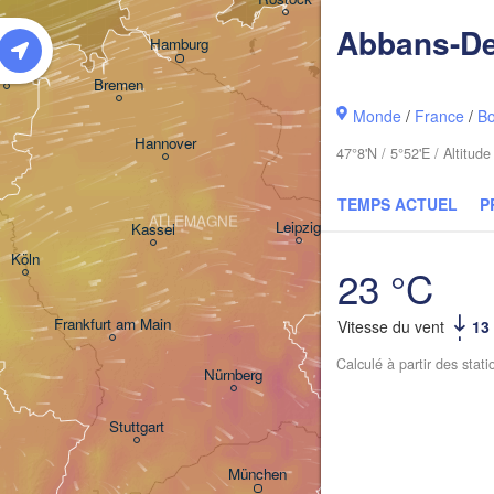
Abbans-D
Hamburg
Szczecin
ningen
Bremen
Monde
/
France
/
B
Berlin
Hannover
47°8'N / 5°52'E / Altitu
Zielona Gór
TEMPS ACTUEL
P
ALLEMAGNE
Leipzig
Kassel
Dresden
Köln
23 °C
Frankfurt am Main
Praha
Vitesse du vent
13
TCHÉQUIE
Calculé à partir des stat
Nürnberg
Stuttgart
Linz
W
München