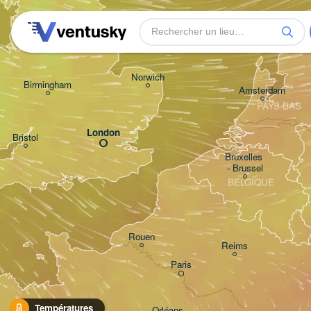
Leeds
Gro
Norwich
Birmingham
Amsterdam
PAYS-BAS
London
Bristol
Bruxelles 

- Brussel
BELGIQUE
Rouen
Reims
Paris
Températures
Orléans