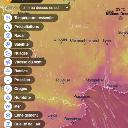
Altitude:
2 m au-dessus du sol
Dijon
Nantes
Abbans-Des
Température ressentie
FRANCE
Précipitations
Genè
Radar
Limoges
Clermont-Ferrand
Lyon
Satellite
Nuages
Bordeaux
Vitesse du vent
Rafales
Pression
Toulouse
Montpellier
Marseille
Bilbao
Orages
Perpignan
Humidité
Mer
Zaragoza
Lleida
Enneigement
Barcelona
Qualité de l’air