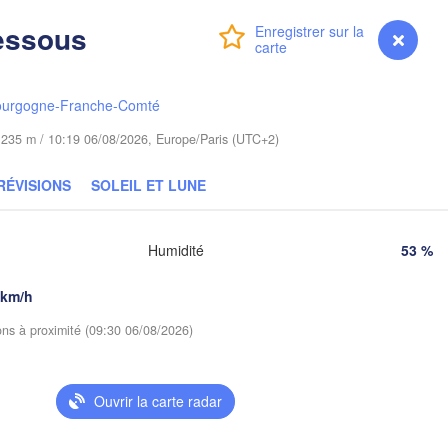
Гродна

Olsztyn
essous
(Hrodna)
Connexion
Premium
myVentusky
Prévisions
Барана
Bydgoszcz
(Baran
ourgogne-Franche-Comté
Poznań
Пін
Брэст

Warszawa
de 235 m / 10:19 06/08/2026, Europe/Paris (UTC+2)
(Pi
(Brest)
a
Łódź
POLOGNE
RÉVISIONS
SOLEIL ET LUNE
Lublin
Wrocław
Рі
Humidité
53 %
(R
 km/h
Львів

Kraków
Rzeszów
(Lviv)
ions à proximité (09:30 06/08/2026)
Brno
Івано-Франківськ

(Ivano-Frankivsk)
Košice
Ouvrir la carte radar
Чернів
SLOVAQUIE
(Cherni
ien