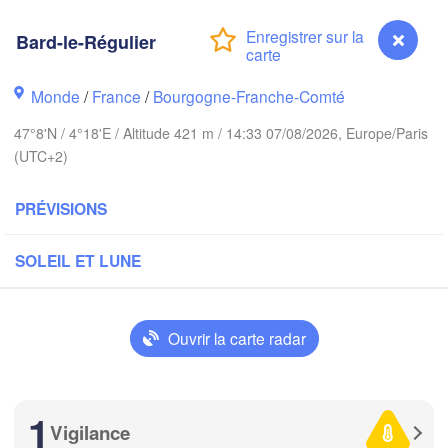
Groningen
Breme
Bard-le-Régulier
Norwich
Amsterdam
H
PAYS-BAS
Monde
/
France
/
Bourgogne-Franche-Comté
London
47°8'N / 4°18'E / Altitude 421 m / 14:33 07/08/2026, Europe/Paris
K
(UTC+2)
Bruxelles 

Köln
- Brussel
BELGIQUE
PRÉVISIONS
Frankfurt am
SOLEIL ET LUNE
Rouen
Reims
Paris
Stutt
Ouvrir la carte radar
Orléans
1
Zürich
Vigilance
Bard-le-Régulier