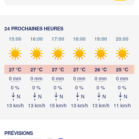
SUISSE
FRANCE
Genève
Limoges
Clermont-Ferrand
Lyon
24 PROCHAINES HEURES
Mil
Torino
15:00
16:00
17:00
18:00
19:00
20:00
deaux
Geno
Télécharger l'application
Nice
Toulouse
Montpellier
27 °C
27 °C
27 °C
27 °C
26 °C
25 °C
Températures
Marseille
0 mm
0 mm
0 mm
0 mm
0 mm
0 mm
Perpignan
0 %
0 %
0 %
0 %
0 %
0 %
2 m au-dessus du sol
N
N
N
N
N
N
ma
me
je
ve
sa
di
lu
oza
13 km/h
13 km/h
15 km/h
13 km/h
13 km/h
11 km/h
9
Lleida
Barcelona
04 aoû
05 aoû
06 aoû
07 aoû
08 aoû
09 aoû
10 aoû
Sassari
10
11
12
13
14
15
16
:00
:00
:00
:00
:00
:00
:00
PRÉVISIONS