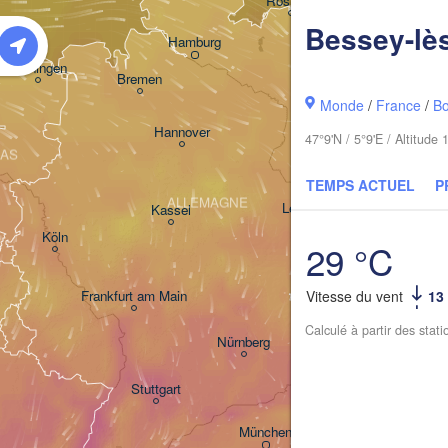
Rostock
Bessey-lè
Hamburg
Szczecin
Groningen
Bremen
Monde
/
France
/
B
Berlin
Hannover
47°9'N / 5°9'E / Altitud
BAS
Zielon
TEMPS ACTUEL
P
ALLEMAGNE
Leipzig
Kassel
Dresden
Köln
29 °C
Vitesse du vent
13
Frankfurt am Main
Praha
TCHÉ
Calculé à partir des stat
Nürnberg
Stuttgart
Linz
München