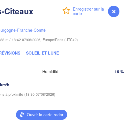
Гродна

Olsztyn
s-Cîteaux
(Hrodna)
Connexion
Premium
myVentusky
Prévisions
Б
Bydgoszcz
(
ourgogne-Franche-Comté
Poznań
Брэст

e 188 m / 18:42 07/08/2026, Europe/Paris (UTC+2)
Warszawa
(Brest)
a Góra
Łódź
POLOGNE
RÉVISIONS
SOLEIL ET LUNE
Lublin
Wrocław
Humidité
16 %
 km/h
Львів

Kraków
Rzeszów
(Lviv)
QUIE
ions à proximité (18:30 07/08/2026)
Brno
Івано-Франківс
(Ivano-Franki
Košice
Ouvrir la carte radar
SLOVAQUIE
(
Wien