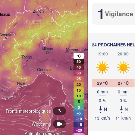
A
Salzburg
1
Zürich
Vigilance
îteaux
Gra
SUISSE
Genève
Ljubljana
24 PROCHAINES HE
Milano
Verona
Venezia
19:00
20:00
°C
Torino
CROATIE
50
40
Bologna
Genova
30
25
29 °C
27 °C
Nice
20
15
le
0 mm
0 mm
Perugia
10
0 %
0 %
ITALIE
5
Pescara
0
N
N
Fronts météorologiques
−5
Roma
13 km/h
11 km/h
−10
Webcams
−15
Fog
−20
Animation des vents: