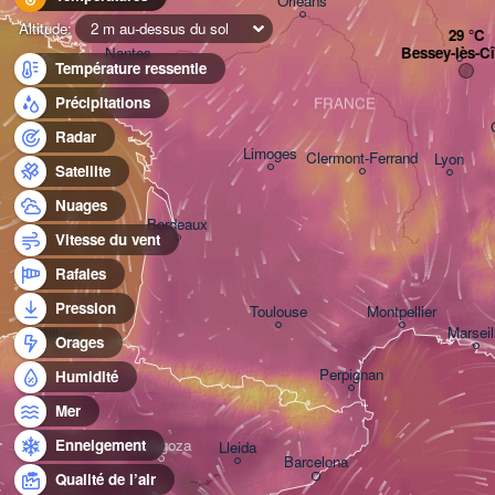
Orléans
Altitude:
2 m au-dessus du sol
Bessey-lès-C
Nantes
Température ressentie
Précipitations
FRANCE
Radar
Limoges
Clermont-Ferrand
Lyon
Satellite
Nuages
Bordeaux
Vitesse du vent
Rafales
Pression
Toulouse
Montpellier
Marseil
Bilbao
Orages
Perpignan
Humidité
Mer
Zaragoza
Enneigement
Lleida
Barcelona
Qualité de l’air