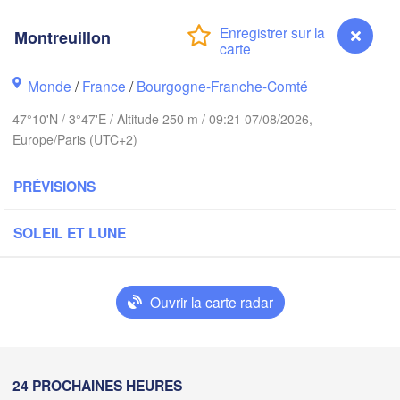
Groningen
Br
Montreuillon
Norwich
m
Amsterdam
PAYS-BAS
Monde
/
France
/
Bourgogne-Franche-Comté
London
47°10'N / 3°47'E / Altitude 250 m / 09:21 07/08/2026,
Europe/Paris (UTC+2)
Bruxelles 

Köln
- Brussel
BELGIQUE
PRÉVISIONS
Frankfur
SOLEIL ET LUNE
Rouen
Reims
Paris
Ouvrir la carte radar
Orléans
Züri
Dijon
Montreuillon
24 PROCHAINES HEURES
s