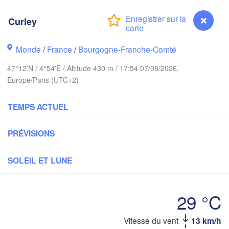
Groningen
Bremen
Curley
Norwich
Amsterdam
Hann
PAYS-BAS
Monde
/
France
/
Bourgogne-Franche-Comté
don
47°12'N / 4°54'E / Altitude 430 m / 17:54 07/08/2026,
AL
Kass
Europe/Paris (UTC+2)
Bruxelles 

Köln
- Brussel
BELGIQUE
TEMPS ACTUEL
Frankfurt am Ma
PRÉVISIONS
Rouen
Reims
SOLEIL ET LUNE
Paris
Stuttgart
29 °C
Orléans
Zürich
Vitesse du vent
13 km/h
Curley