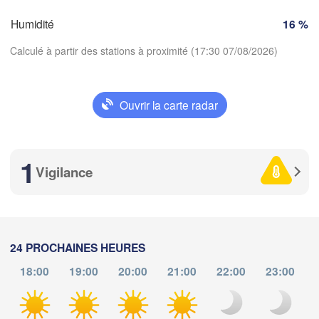
SUISSE
Humidité
16 %
FRANCE
Genève
Calculé à partir des stations à proximité (17:30 07/08/2026)
Limoges
Clermont-Ferrand
Lyon
Milano
Torino
x
Ouvrir la carte radar
Genova
Télécharger l'application
Nice
Toulouse
Montpellier
1
Températures
Vigilance
Marseille
Perpignan
2 m au-dessus du sol
ma
me
je
ve
sa
di
lu
Lleida
24 PROCHAINES HEURES
Barcelona
04 aoû
05 aoû
06 aoû
07 aoû
08 aoû
09 aoû
10 aoû
18:00
19:00
20:00
21:00
22:00
23:00
Sassari
d
13
14
15
16
17
18
19
:00
:00
:00
:00
:00
:00
:00