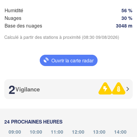
SUISSE
Humidité
56 %
FRANCE
A
Genève
Nuages
30 %
Limoges
Clermont-Ferrand
Base des nuages
3048 m
Lyon
Milano
Calculé à partir des stations à proximité (08:30 09/08/2026)
Torino
Genova
Télécharger l'application
Ouvrir la carte radar
Nice
Toulouse
Montpellier
Températures
Marseille
2
Perpignan
Vigilance
2 m au-dessus du sol
je
ve
sa
di
lu
ma
me
Lleida
Barcelona
06 aoû
07 aoû
08 aoû
09 aoû
10 aoû
11 aoû
12 aoû
24 PROCHAINES HEURES
Sassari
04
05
06
07
08
09
10
:00
:00
:00
:00
:00
:00
:00
09:00
10:00
11:00
12:00
13:00
14:00