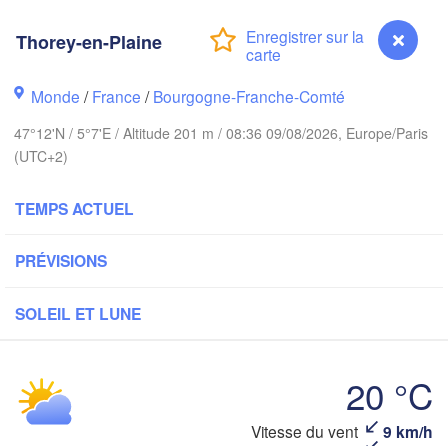
Groningen
Bremen
Thorey-en-Plaine
Norwich
Amsterdam
Hanno
PAYS-BAS
Monde
/
France
/
Bourgogne-Franche-Comté
47°12'N / 5°7'E / Altitude 201 m / 08:36 09/08/2026, Europe/Paris
ALL
Kassel
(UTC+2)
Bruxelles 

Köln
- Brussel
BELGIQUE
TEMPS ACTUEL
Frankfurt am Main
PRÉVISIONS
Rouen
Reims
SOLEIL ET LUNE
Paris
Stuttgart
20 °C
Orléans
Zürich
Vitesse du vent
9 km/h
Thorey-en-Plaine