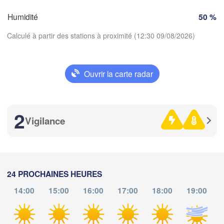
SUISSE
Humidité
50 %
FRANCE
A
Genève
Calculé à partir des stations à proximité (12:30 09/08/2026)
imoges
Clermont-Ferrand
Lyon
Milano
V
Torino
Ouvrir la carte radar
Genova
Télécharger l'application
Nice
Toulouse
Montpellier
2
Températures
Vigilance
Marseille
Perpignan
2 m au-dessus du sol
je
ve
sa
di
lu
ma
me
da
24 PROCHAINES HEURES
Barcelona
06 aoû
07 aoû
08 aoû
09 aoû
10 aoû
11 aoû
12 aoû
14:00
15:00
16:00
17:00
18:00
19:00
Sassari
08
09
10
11
12
13
14
:00
:00
:00
:00
:00
:00
:00