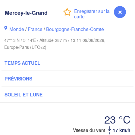
Groningen
Bremen
Mercey-le-Grand
Norwich
Amsterdam
Hannover
PAYS-BAS
Monde
/
France
/
Bourgogne-Franche-Comté
47°13'N / 5°44'E / Altitude 287 m / 13:11 09/08/2026,
ALLEMA
Kassel
Europe/Paris (UTC+2)
Bruxelles 

Köln
- Brussel
BELGIQUE
TEMPS ACTUEL
Frankfurt am Main
PRÉVISIONS
N
ouen
Reims
SOLEIL ET LUNE
Paris
Stuttgart
23 °C
Orléans
Zürich
Vitesse du vent
17 km/h
Mercey-le-Grand