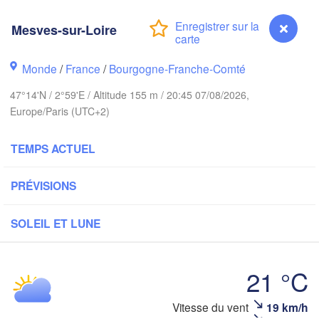
Groningen
Mesves-sur-Loire
Norwich
ingham
Amsterdam
Monde
/
France
/
Bourgogne-Franche-Comté
PAYS-BAS
London
47°14'N / 2°59'E / Altitude 155 m / 20:45 07/08/2026,
Europe/Paris (UTC+2)
Bruxelles 

Köln
- Brussel
BELGIQUE
TEMPS ACTUEL
Fra
PRÉVISIONS
Rouen
Reims
SOLEIL ET LUNE
Paris
21 °C
Orléans
Dijon
Mesves-sur-Loire
Vitesse du vent
19 km/h
Nantes