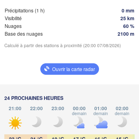
S
Précipitations (1 h)
0 mm
FRANCE
Genève
Visibilité
25 km
Limoges
Nuages
60 %
Clermont-Ferrand
Lyon
Base des nuages
2100 m
Tori
Bordeaux
Calculé à partir des stations à proximité (20:00 07/08/2026)
Télécharger l'application
Nice
Ouvrir la carte radar
Toulouse
Montpellier
Températures
Marseille
Perpignan
2 m au-dessus du sol
24 PROCHAINES HEURES
ma
me
je
ve
sa
di
lu
Zaragoza
Lleida
21:00
22:00
23:00
00:00
01:00
02:00
Barcelona
04 aoû
05 aoû
06 aoû
07 aoû
08 aoû
09 aoû
10 aoû
demain
demain
demain
d
16
17
18
19
20
21
22
:00
:00
:00
:00
:00
:00
:00
23 °C
21 °C
19 °C
17 °C
16 °C
15 °C