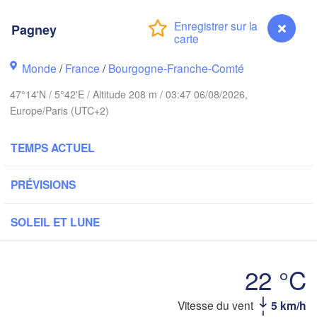
Groningen
Bremen
Pagney
Norwich
Amsterdam
Hannover
Monde
/
France
/
Bourgogne-Franche-Comté
PAYS-BAS
47°14'N / 5°42'E / Altitude 208 m / 03:47 06/08/2026,
ALLEM
Kassel
Europe/Paris (UTC+2)
Bruxelles 

Köln
- Brussel
BELGIQUE
TEMPS ACTUEL
Frankfurt am Main
PRÉVISIONS
N
Rouen
Reims
SOLEIL ET LUNE
Paris
Stuttgart
22 °C
Orléans
Zürich
Vitesse du vent
5 km/h
Pagney