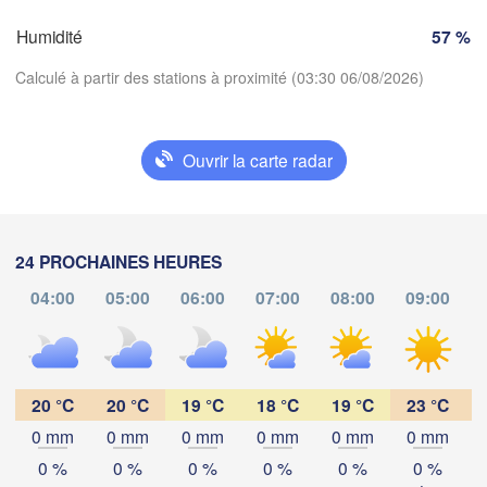
SUISSE
Humidité
57 %
FRANCE
Genève
Calculé à partir des stations à proximité (03:30 06/08/2026)
Limoges
Clermont-Ferrand
Lyon
Milano
Torino
Ouvrir la carte radar
Télécharger l'application
Genova
Nice
Toulouse
Montpellier
Températures
24 PROCHAINES HEURES
Marseille
04:00
05:00
06:00
07:00
08:00
09:00
Perpignan
2 m au-dessus du sol
lu
ma
me
je
ve
sa
di
da
Barcelona
03 aoû
04 aoû
05 aoû
06 aoû
07 aoû
08 aoû
09 aoû
20 °C
20 °C
19 °C
18 °C
19 °C
23 °C
Sassari
0 mm
0 mm
0 mm
0 mm
0 mm
0 mm
23
00
01
02
03
04
05
:00
:00
:00
:00
:00
:00
:00
0 %
0 %
0 %
0 %
0 %
0 %