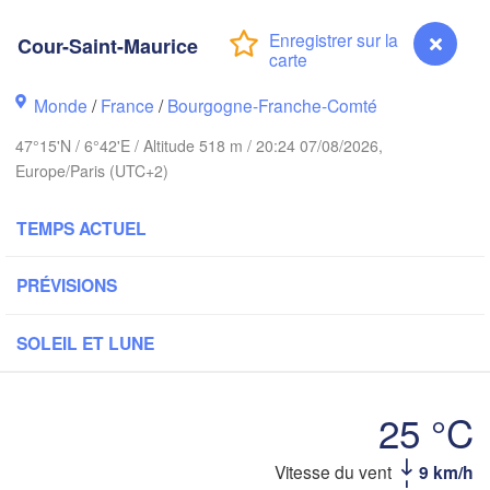
Groningen
Bremen
A
Cour-Saint-Maurice
h
Hannover
Monde
/
France
/
Bourgogne-Franche-Comté
PAYS-BAS
47°15'N / 6°42'E / Altitude 518 m / 20:24 07/08/2026,
ALLEMAGNE
Kassel
Europe/Paris (UTC+2)
Bruxelles 

Köln
- Brussel
TEMPS ACTUEL
BELGIQUE
Frankfurt am Main
PRÉVISIONS
Nürnber
Reims
SOLEIL ET LUNE
Paris
Stuttgart
Mün
25 °C
léans
Zürich
Vitesse du vent
9 km/h
Dijon
Cour-Saint-Maurice