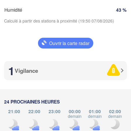
SUISSE
Humidité
43 %
FRANCE
Genève
Calculé à partir des stations à proximité (19:50 07/08/2026)
s
Clermont-Ferrand
Lyon
Milano
Verona
Torino
Ouvrir la carte radar
Bolog
Télécharger l'application
Genova
Nice
1
se
Montpellier
Températures
Vigilance
Marseille
Perpignan
2 m au-dessus du sol
ma
me
je
ve
sa
di
lu
24 PROCHAINES HEURES
rcelona
04 aoû
05 aoû
06 aoû
07 aoû
08 aoû
09 aoû
10 aoû
21:00
22:00
23:00
00:00
01:00
02:00
demain
demain
demain
d
Sassari
15
16
17
18
19
20
21
:00
:00
:00
:00
:00
:00
:00