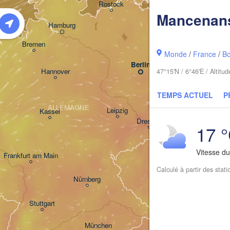
Rostock
Mancenans
Hamburg
Szczecin
Bremen
Monde
/
France
/
B
Berlin
Pozn
Hannover
47°15'N / 6°46'E / Altit
Zielona Góra
TEMPS ACTUEL
P
ALLEMAGNE
Leipzig
Kassel
Wroc
Dresden
17 
Vitesse d
Frankfurt am Main
Praha
Calculé à partir des stat
TCHÉQUIE
Nürnberg
Brno
Stuttgart
Linz
Wien
München