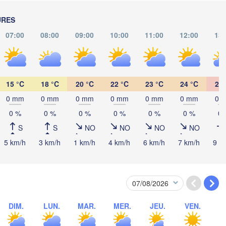
Debrecen
Budapest
URES
A
07:00
08:00
09:00
10:00
11:00
12:00
13:
HONGRIE
Cluj-Napoca
Szeged
Pécs
Sibiu
Brașov
ROUMANIE
15 °C
18 °C
20 °C
22 °C
23 °C
24 °C
25 
0 mm
0 mm
0 mm
0 mm
0 mm
0 mm
0 
Београд

(Beograd)
 Luka
0 %
0 %
0 %
0 %
0 %
0 %
0 
București
BOSNIE-

Craiova
HERZÉGOVINE
S
S
NO
NO
NO
NO
SERBIE
Sarajevo
5 km/h
3 km/h
1 km/h
4 km/h
6 km/h
7 km/h
9 k
Плевен

Ниш

(Pleven)
(Niš)
София

(Sofia)
BULGARIE
Podgorica
Пловдив

Скопје

(Plovdiv)
(Skopje)
MACÉDOINE 

DIM.
LUN.
MAR.
MER.
JEU.
VEN.
DU NORD
Tiranë