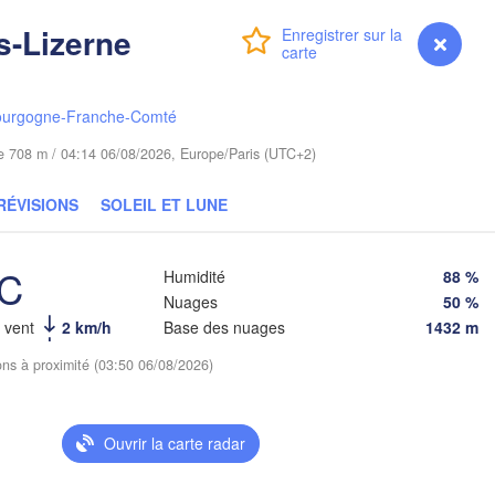
Гродна

-Lizerne
Olsztyn
Connexion
Premium
myVentusky
Prévisions
(Hrodna)
Баранавічы

Bydgoszcz
(Baranavičy)
С
ourgogne-Franche-Comté
(
ań
ude 708 m / 04:14 06/08/2026, Europe/Paris (UTC+2)
Пінск

Брэст

Warszawa
(Pinsk)
(Brest)
Łódź
RÉVISIONS
SOLEIL ET LUNE
POLOGNE
Lublin
ław
°C
Humidité
88 %
Рівне

(Rivne)
Nuages
50 %
u vent
2 km/h
Base des nuages
1432 m
Львів

Kraków
Rzeszów
(Lviv)
ions à proximité (03:50 06/08/2026)
Хмельни
(Khmeln
Івано-Франківськ

(Ivano-Frankivsk)
Košice
Ouvrir la carte radar
Чернівці

SLOVAQUIE
(Chernivtsi)