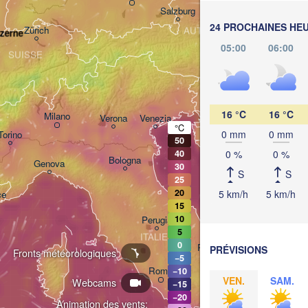
Salzburg
24 PROCHAINES HE
Zürich
AUTRICHE
zerne
Graz
05:00
06:00
SUISSE
Ljubljana
Zagreb
16 °C
16 °C
Milano
Verona
Venezia
°C
0 mm
0 mm
Torino
50
CROATIE
Banja
0 %
0 %
40
Bologna
Genova
30
S
S
25
20
5 km/h
5 km/h
ce
Split
15
10
Perugia
5
ITALIE
0
Pescara
PRÉVISIONS
Fronts météorologiques
−5
Roma
−10
VEN.
SAM.
Webcams
−15
Foggia
−20
Animation des vents: