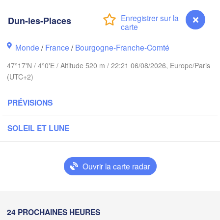
Groningen
Bre
Dun-les-Places
Norwich
Amsterdam
Monde
/
France
/
Bourgogne-Franche-Comté
PAYS-BAS
47°17'N / 4°0'E / Altitude 520 m / 22:21 06/08/2026, Europe/Paris
London
(UTC+2)
Bruxelles 

Köln
- Brussel
PRÉVISIONS
BELGIQUE
Frankfurt 
SOLEIL ET LUNE
Rouen
Reims
Paris
St
Ouvrir la carte radar
Orléans
Züric
Dun-les-Places
24 PROCHAINES HEURES
Dijon