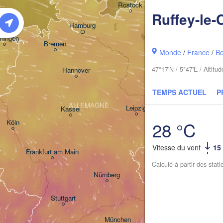
Kosz
Rostock
Ruffey-le-
Hamburg
Szczecin
ningen
Bremen
Monde
/
France
/
B
Berlin
47°17'N / 5°47'E / Altit
Hannover
Zielona Gór
TEMPS ACTUEL
P
ALLEMAGNE
Leipzig
Kassel
Dresden
28 °C
Köln
Vitesse du vent
15
Frankfurt am Main
Praha
Calculé à partir des stat
TCHÉQUIE
Nürnberg
Stuttgart
Linz
W
München