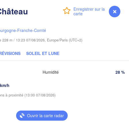
alin
Гродна

Château
Olsztyn
Connexion
Premium
myVentusky
Prévisions
(Hrodna)
Барана
Bydgoszcz
(Baran
ourgogne-Franche-Comté
Poznań
ude 228 m / 13:23 07/08/2026, Europe/Paris (UTC+2)
Пін
Брэст

Warszawa
(Pi
(Brest)
a
Łódź
RÉVISIONS
SOLEIL ET LUNE
POLOGNE
Lublin
Wrocław
Humidité
28 %
Р
(R
 km/h
Львів

Kraków
Rzeszów
(Lviv)
ions à proximité (13:00 07/08/2026)
Brno
Івано-Франківськ

(Ivano-Frankivsk)
Ouvrir la carte radar
Košice
Чернів
SLOVAQUIE
(Chern
ien