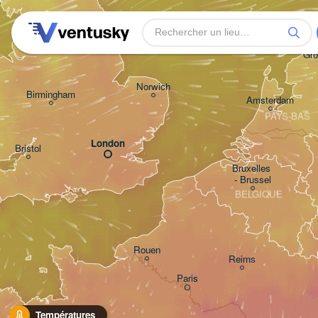
Leeds
Gro
Norwich
Birmingham
Amsterdam
PAYS-BAS
London
Bristol
Bruxelles 

- Brussel
BELGIQUE
Rouen
Reims
Paris
Températures