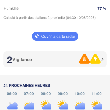
A
SUISSE
Humidité
77 %
FRANCE
Genève
Calculé à partir des stations à proximité (04:30 10/08/2026)
oges
Clermont-Ferrand
Lyon
Milano
Ver
Torino
Ouvrir la carte radar
Télécharger l'application
Genova
Nice
2
Températures
ulouse
Montpellier
Vigilance
Marseille
Perpignan
2 m au-dessus du sol
ve
sa
di
lu
ma
me
je
24 PROCHAINES HEURES
07 aoû
08 aoû
09 aoû
10 aoû
11 aoû
12 aoû
13 aoû
Barcelona
06:00
07:00
08:00
09:00
10:00
11:00
Sassari
00
01
02
03
04
05
06
:00
:00
:00
:00
:00
:00
:00