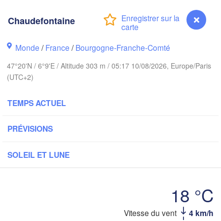
Groningen
Bremen
Chaudefontaine
wich
Amsterdam
Hannover
Monde
/
France
/
Bourgogne-Franche-Comté
PAYS-BAS
47°20'N / 6°9'E / Altitude 303 m / 05:17 10/08/2026, Europe/Paris
ALLEMAGN
Kassel
(UTC+2)
Bruxelles 

Köln
- Brussel
TEMPS ACTUEL
BELGIQUE
Frankfurt am Main
PRÉVISIONS
Nür
en
Reims
SOLEIL ET LUNE
Paris
Stuttgart
18 °C
Orléans
Vitesse du vent
4 km/h
Chaudefontaine
Zürich
Dijon