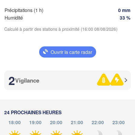
SUIS
Précipitations (1 h)
0 mm
FRANCE
Humidité
33 %
Genève
Limoges
Clermont-Ferrand
Lyon
Calculé à partir des stations à proximité (16:00 08/08/2026)
Torino
Bordeaux
Télécharger l'application
Ouvrir la carte radar
Nice
Températures
Toulouse
Montpellier
2
Marseille
Vigilance
Perpignan
2 m au-dessus du sol
me
je
ve
sa
di
lu
ma
Zaragoza
Lleida
05 aoû
06 aoû
07 aoû
08 aoû
09 aoû
10 aoû
11 aoû
Barcelona
24 PROCHAINES HEURES
18:00
19:00
20:00
21:00
22:00
23:00
Sa
12
13
14
15
16
17
18
:00
:00
:00
:00
:00
:00
:00
d