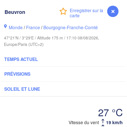
Groningen
B
Beuvron
Norwich
ham
Amsterdam
Monde
/
France
/
Bourgogne-Franche-Comté
PAYS-BAS
47°21'N / 3°29'E / Altitude 175 m / 17:10 08/08/2026,
London
Europe/Paris (UTC+2)
Bruxelles 

Köln
- Brussel
TEMPS ACTUEL
BELGIQUE
Frankf
PRÉVISIONS
Rouen
Reims
SOLEIL ET LUNE
Paris
27 °C
Orléans
Beuvron
Vitesse du vent
19 km/h
Zü
Dijon
tes