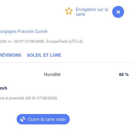
in
Гродна

Connexion
Premium
myVentusky
Prévisions
Olsztyn
(Hrodna)
Баранаві
Bydgoszcz
(Baranav
ourgogne-Franche-Comté
de 233 m / 05:57 07/08/2026, Europe/Paris (UTC+2)
Poznań
Пінск
Брэст

Warszawa
(Pins
(Brest)
RÉVISIONS
SOLEIL ET LUNE
Łódź
POLOGNE
Lublin
Wrocław
Humidité
88 %
Рівн
(Riv
km/h
Львів

Kraków
Rzeszów
(Lviv)
ions à proximité (05:30 07/08/2026)
Хм
(K
rno
Івано-Франківськ

(Ivano-Frankivsk)
Ouvrir la carte radar
Košice
Чернівці
SLOVAQUIE
(Chernivt
n