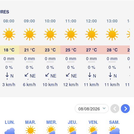
URES
Debrecen
Budapest
D
08:00
09:00
10:00
11:00
12:00
13:00
14:
HONGRIE
Cluj-Napoca
Szeged
Pécs
Sibiu
Brașov
18 °C
21 °C
23 °C
25 °C
27 °C
28 °C
29 
ROUMANIE
0 mm
0 mm
0 mm
0 mm
0 mm
0 mm
0 
Београд

(Beograd)
Banja Luka
0 %
0 %
0 %
0 %
0 %
0 %
0 
Bucure
BOSNIE-

Craiova
N
NE
NE
NE
N
N
HERZÉGOVINE
SERBIE
Sarajevo
3 km/h
6 km/h
10 km/h
12 km/h
11 km/h
11 km/h
11 k
Плевен

Ниш

it
(Pleven)
(Niš)
София

(Sofia)
BULGARIE
Podgorica
Пловдив

Скопје

(Plovdiv)
(Skopje)
LUN.
MAR.
MER.
JEU.
VEN.
SAM.
MACÉDOINE 

DU NORD
Tiranë