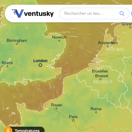
Leeds
Groni
Norwich
Birmingham
Amsterdam
PAYS-BAS
London
Bristol
Bruxelles 

- Brussel
BELGIQUE
Rouen
Reims
Paris
Températures