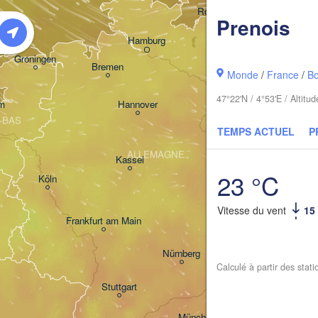
Rostock
Prenois
Hamburg
Szczecin
Groningen
Bremen
Monde
/
France
/
B
Berlin
47°22'N / 4°53'E / Altit
m
Hannover
-BAS
Ziel
TEMPS ACTUEL
P
ALLEMAGNE
Leipzig
Kassel
Dresden
23 °C
Köln
Vitesse du vent
15
Frankfurt am Main
Praha
TCH
Nürnberg
Calculé à partir des stat
Stuttgart
Linz
München