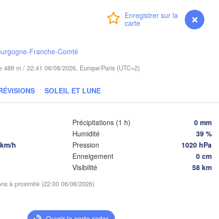
Koszalin
Гродна

Connexion
Premium
myVentusky
Prévisions
Olsztyn
(Hrodna)
Bydgoszcz
ourgogne-Franche-Comté
ude 489 m / 22:41 06/08/2026, Europe/Paris (UTC+2)
Poznań
Брэст

Warszawa
(Brest)
ona Góra
RÉVISIONS
SOLEIL ET LUNE
Łódź
POLOGNE
Lublin
Wrocław
Précipitations (1 h)
0 mm
Humidité
39 %
 km/h
Pression
1020 hPa
Львів

Kraków
Rzeszów
Enneigement
0 cm
(Lviv)
Visibilité
58 km
ÉQUIE
Brno
ions à proximité (22:00 06/08/2026)
Івано-Франкі
(Ivano-Fran
Košice
SLOVAQUIE
Wien
Ouvrir la carte radar