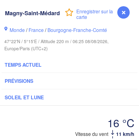
Groningen
Bremen
Magny-Saint-Médard
Norwich
Amsterdam
Hannov
Monde
/
France
/
Bourgogne-Franche-Comté
PAYS-BAS
47°22'N / 5°15'E / Altitude 220 m / 06:25 08/08/2026,
ALL
Europe/Paris (UTC+2)
Kassel
Bruxelles 

Köln
- Brussel
TEMPS ACTUEL
BELGIQUE
Frankfurt am Main
PRÉVISIONS
Rouen
Reims
SOLEIL ET LUNE
Paris
Stuttgart
16 °C
Orléans
Vitesse du vent
11 km/h
Magny-Saint-Médard
Zürich