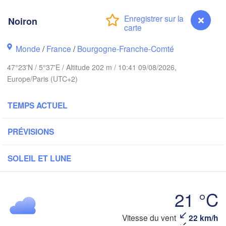
Groningen
Bremen
Noiron
Norwich
Amsterdam
Hannover
Monde
/
France
/
Bourgogne-Franche-Comté
PAYS-BAS
47°23'N / 5°37'E / Altitude 202 m / 10:41 09/08/2026,
ALLEM
Europe/Paris (UTC+2)
Kassel
Bruxelles 

Köln
- Brussel
TEMPS ACTUEL
BELGIQUE
Frankfurt am Main
PRÉVISIONS
Rouen
Reims
SOLEIL ET LUNE
Paris
Stuttgart
21 °C
Orléans
Vitesse du vent
22 km/h
Noiron
Zürich