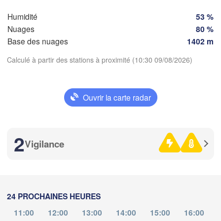
SUISSE
Humidité
53 %
FRANCE
Nuages
80 %
Genève
Base des nuages
1402 m
Limoges
Clermont-Ferrand
Lyon
Milano
Calculé à partir des stations à proximité (10:30 09/08/2026)
A
Torino
Télécharger l'application
Genova
Ouvrir la carte radar
Températures
Nice
Toulouse
Montpellier
Marseille
2
Vigilance
Perpignan
2 m au-dessus du sol
je
ve
sa
di
lu
ma
me
ida
06 aoû
07 aoû
08 aoû
09 aoû
10 aoû
11 aoû
12 aoû
Barcelona
24 PROCHAINES HEURES
Sassari
06
07
08
09
10
11
12
:00
:00
:00
:00
:00
:00
:00
11:00
12:00
13:00
14:00
15:00
16:00