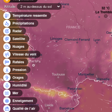
Orléans
Altitude:
2 m au-dessus du sol
Le Trembl
Température ressentie
Nantes
Précipitations
FRANCE
Radar
Gen
Limoges
Satellite
Clermont-Ferrand
Lyon
Nuages
Vitesse du vent
Bordeaux
D
Rafales
Pression
Toulouse
Montpellier
Orages
Marseille
Bilbao
Humidité
Perpignan
Mer
Enneigement
Zaragoza
Lleida
Barcelona
Qualité de l’air