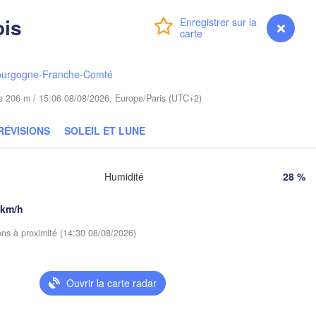
szalin
ois
Гродна

Connexion
Premium
myVentusky
Prévisions
Olsztyn
(Hrodna)
Бара
Bydgoszcz
(Bar
ourgogne-Franche-Comté
ude 206 m / 15:06 08/08/2026, Europe/Paris (UTC+2)
Poznań
Брэст

Warszawa
(
(Brest)
óra
RÉVISIONS
SOLEIL ET LUNE
Łódź
POLOGNE
Lublin
Wrocław
Humidité
28 %
 km/h
Львів

Kraków
Rzeszów
(Lviv)
ions à proximité (14:30 08/08/2026)
E
Brno
Івано-Франківськ

(Ivano-Frankivsk)
Ouvrir la carte radar
Košice
Черн
SLOVAQUIE
(Cher
Wien