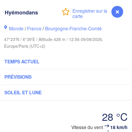
Groningen
Bremen
Hyémondans
h
Amsterdam
Hannover
Monde
/
France
/
Bourgogne-Franche-Comté
PAYS-BAS
47°23'N / 6°39'E / Altitude 428 m / 12:56 09/08/2026,
ALLEMAGNE
Europe/Paris (UTC+2)
Kassel
Bruxelles 

Köln
- Brussel
TEMPS ACTUEL
BELGIQUE
Frankfurt am Main
PRÉVISIONS
Nürnbe
Reims
SOLEIL ET LUNE
Paris
Stuttgart
28 °C
Mün
léans
Hyémondans
Vitesse du vent
18 km/h
Zürich
Dijon