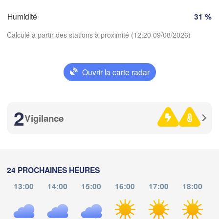
SUISSE
Humidité
31 %
FRANCE
A
Genève
Calculé à partir des stations à proximité (12:20 09/08/2026)
s
Clermont-Ferrand
Lyon
Milano
Verona
Torino
Ouvrir la carte radar
Télécharger l'application
Bolo
Genova
2
Températures
Nice
use
Montpellier
Vigilance
Marseille
Perpignan
2 m au-dessus du sol
je
ve
sa
di
lu
ma
me
24 PROCHAINES HEURES
06 aoû
07 aoû
08 aoû
09 aoû
10 aoû
11 aoû
12 aoû
arcelona
13:00
14:00
15:00
16:00
17:00
18:00
Sassari
08
09
10
11
12
13
14
:00
:00
:00
:00
:00
:00
:00