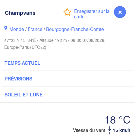
Groningen
Bremen
Champvans
Norwich
Amsterdam
Hannover
Monde
/
France
/
Bourgogne-Franche-Comté
PAYS-BAS
47°23'N / 5°34'E / Altitude 192 m / 06:30 07/08/2026,
ALLEM
Europe/Paris (UTC+2)
Kassel
Bruxelles 

Köln
- Brussel
TEMPS ACTUEL
BELGIQUE
Frankfurt am Main
PRÉVISIONS
Rouen
Reims
SOLEIL ET LUNE
Paris
Stuttgart
18 °C
Orléans
Champvans
Vitesse du vent
15 km/h
Zürich