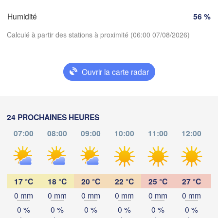
SUISSE
Humidité
56 %
FRANCE
Genève
Calculé à partir des stations à proximité (06:00 07/08/2026)
Limoges
Clermont-Ferrand
Lyon
Milano
Torino
Ouvrir la carte radar
Télécharger l'application
Genova
D
Températures
Nice
Toulouse
Montpellier
24 PROCHAINES HEURES
Marseille
07:00
08:00
09:00
10:00
11:00
12:00
Perpignan
2 m au-dessus du sol
ma
me
je
ve
sa
di
lu
ida
04 aoû
05 aoû
06 aoû
07 aoû
08 aoû
09 aoû
10 aoû
Barcelona
17 °C
18 °C
20 °C
22 °C
25 °C
27 °C
0 mm
0 mm
0 mm
0 mm
0 mm
0 mm
Sassari
02
03
04
05
06
07
08
:00
:00
:00
:00
:00
:00
:00
0 %
0 %
0 %
0 %
0 %
0 %