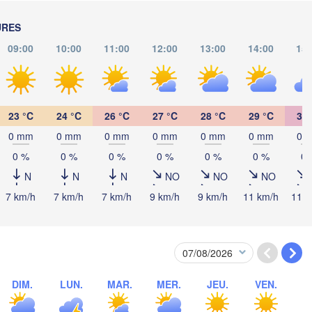
A
URES
Debrecen
Budapest
09:00
10:00
11:00
12:00
13:00
14:00
15:
HONGRIE
Cluj-Napoca
Szeged
Pécs
eb
Sibiu
23 °C
24 °C
26 °C
27 °C
28 °C
29 °C
30 
Brașo
ROUMANIE
0 mm
0 mm
0 mm
0 mm
0 mm
0 mm
0 
Београд

(Beograd)
Banja Luka
0 %
0 %
0 %
0 %
0 %
0 %
0 
Buc
BOSNIE-

Craiova
N
N
N
NO
NO
NO
HERZÉGOVINE
SERBIE
Sarajevo
7 km/h
7 km/h
7 km/h
9 km/h
9 km/h
11 km/h
11 k
Плевен

Ниш

Split
(Pleven)
(Niš)
София

(Sofia)
BULGARIE
Podgorica
Пловдив

Скопје

(Plovdiv)
(Skopje)
DIM.
LUN.
MAR.
MER.
JEU.
VEN.
MACÉDOINE 

DU NORD
Tiranë