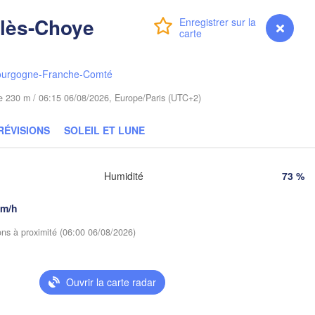
zalin
e-lès-Choye
Гродна

Connexion
Premium
myVentusky
Prévisions
Olsztyn
(Hrodna)
Баран
Bydgoszcz
(Bara
ourgogne-Franche-Comté
ude 230 m / 06:15 06/08/2026, Europe/Paris (UTC+2)
Poznań
Пі
Брэст

Warszawa
(P
(Brest)
ra
RÉVISIONS
SOLEIL ET LUNE
Łódź
POLOGNE
Lublin
Wrocław
Humidité
73 %
Р
(
km/h
Львів

Kraków
Rzeszów
(Lviv)
ions à proximité (06:00 06/08/2026)
Brno
Івано-Франківськ

(Ivano-Frankivsk)
Ouvrir la carte radar
Košice
Черні
SLOVAQUIE
(Chern
Wien