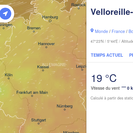
Kos
Rostock
Velloreill
Hamburg
Szczecin
oningen
Bremen
Monde
/
France
/
B
Berlin
47°23'N / 5°44'E / Altit
Hannover
Zielona Gó
TEMPS ACTUEL
P
ALLEMAGNE
Leipzig
Kassel
Dresden
19 °C
Köln
Vitesse du vent
0 
Frankfurt am Main
Praha
Calculé à partir des stat
TCHÉQUIE
Nürnberg
Stuttgart
Linz
München