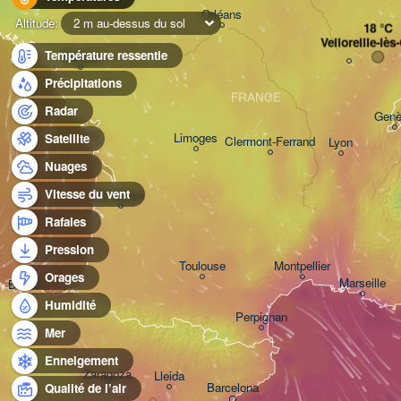
Orléans
Altitude:
2 m au-dessus du sol
Velloreille-lè
Température ressentie
Nantes
Précipitations
FRANCE
Radar
Genè
Limoges
Satellite
Clermont-Ferrand
Lyon
Nuages
Vitesse du vent
Bordeaux
Rafales
Pression
Toulouse
Montpellier
Orages
Marseille
Bilbao
Humidité
Perpignan
Mer
Enneigement
Zaragoza
Lleida
Barcelona
Qualité de l’air