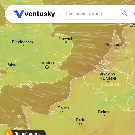
Leeds
Gr
Norwich
Birmingham
Amsterdam
PAYS-BAS
London
Bristol
Bruxelles 

- Brussel
BELGIQUE
Rouen
Reims
Paris
Températures