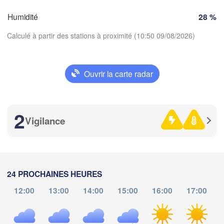
SUISSE
Humidité
28 %
FRANCE
Genève
Calculé à partir des stations à proximité (10:50 09/08/2026)
s
Clermont-Ferrand
Lyon
Milano
Verona
A
Torino
Ouvrir la carte radar
Télécharger l'application
Bolo
Genova
2
Températures
Nice
use
Montpellier
Vigilance
Marseille
Perpignan
2 m au-dessus du sol
je
ve
sa
di
lu
ma
me
24 PROCHAINES HEURES
06 aoû
07 aoû
08 aoû
09 aoû
10 aoû
11 aoû
12 aoû
arcelona
12:00
13:00
14:00
15:00
16:00
17:00
Sassari
06
07
08
09
10
11
12
:00
:00
:00
:00
:00
:00
:00