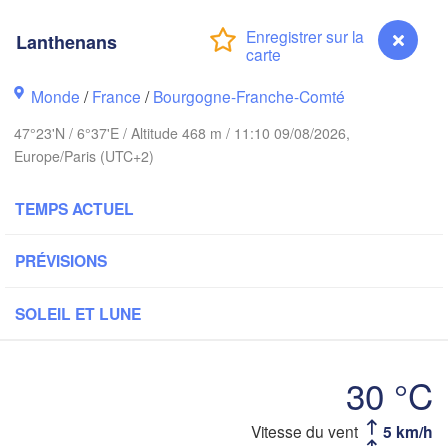
Groningen
Bremen
Lanthenans
h
Amsterdam
Hannover
Monde
/
France
/
Bourgogne-Franche-Comté
PAYS-BAS
47°23'N / 6°37'E / Altitude 468 m / 11:10 09/08/2026,
ALLEMAGNE
Europe/Paris (UTC+2)
Kassel
Bruxelles 

Köln
- Brussel
TEMPS ACTUEL
BELGIQUE
Frankfurt am Main
PRÉVISIONS
Nürnbe
Reims
SOLEIL ET LUNE
Paris
Stuttgart
30 °C
Mün
léans
Lanthenans
Vitesse du vent
5 km/h
Zürich
Dijon