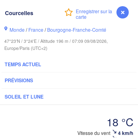
Groningen
Courcelles
Norwich
ham
Amsterdam
Monde
/
France
/
Bourgogne-Franche-Comté
PAYS-BAS
47°23'N / 3°24'E / Altitude 196 m / 07:09 09/08/2026,
London
Europe/Paris (UTC+2)
Bruxelles 

Köln
- Brussel
TEMPS ACTUEL
BELGIQUE
D
Frankf
PRÉVISIONS
Rouen
Reims
SOLEIL ET LUNE
Paris
18 °C
Orléans
Vitesse du vent
4 km/h
Courcelles
Z
Dijon
tes