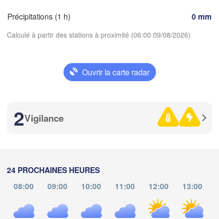
SUI
Précipitations (1 h)
0 mm
FRANCE
Genève
Calculé à partir des stations à proximité (06:00 09/08/2026)
D
A
Limoges
Clermont-Ferrand
Lyon
Torino
Ouvrir la carte radar
Bordeaux
Télécharger l'application
2
Températures
Nice
Toulouse
Montpellier
Vigilance
Marseille
Perpignan
2 m au-dessus du sol
je
ve
sa
di
lu
ma
me
24 PROCHAINES HEURES
Zaragoza
Lleida
06 aoû
07 aoû
08 aoû
09 aoû
10 aoû
11 aoû
12 aoû
Barcelona
08:00
09:00
10:00
11:00
12:00
13:00
Sa
02
03
04
05
06
07
08
:00
:00
:00
:00
:00
:00
:00