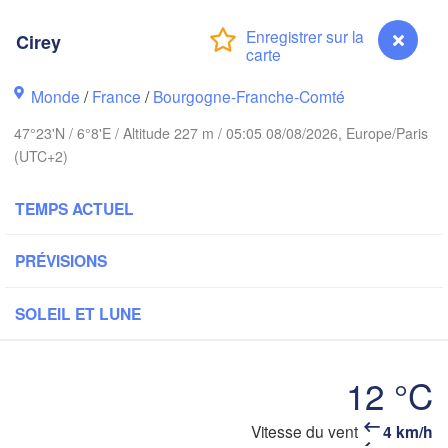
Groningen
Bremen
Cirey
wich
Amsterdam
Hannover
Monde
/
France
/
Bourgogne-Franche-Comté
PAYS-BAS
A
47°23'N / 6°8'E / Altitude 227 m / 05:05 08/08/2026, Europe/Paris
(UTC+2)
Kassel
Bruxelles 

Köln
- Brussel
TEMPS ACTUEL
BELGIQUE
Frankfurt am Main
PRÉVISIONS
Nür
en
Reims
SOLEIL ET LUNE
Paris
Stuttgart
12 °C
Orléans
Vitesse du vent
4 km/h
Cirey
Zürich
Dijon