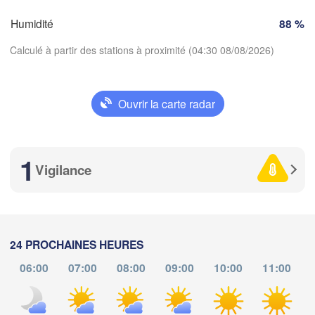
SUISSE
Humidité
88 %
FRANCE
Genève
Calculé à partir des stations à proximité (04:30 08/08/2026)
oges
Clermont-Ferrand
Lyon
Milano
Ver
Torino
Ouvrir la carte radar
Télécharger l'application
Genova
1
Températures
Nice
ulouse
Montpellier
Vigilance
Marseille
Perpignan
2 m au-dessus du sol
me
je
ve
sa
di
lu
ma
24 PROCHAINES HEURES
05 aoû
06 aoû
07 aoû
08 aoû
09 aoû
10 aoû
11 aoû
Barcelona
06:00
07:00
08:00
09:00
10:00
11:00
Sassari
00
01
02
03
04
05
06
:00
:00
:00
:00
:00
:00
:00