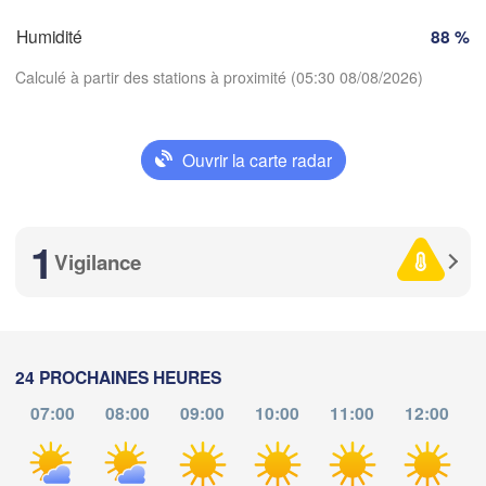
SUISSE
Humidité
88 %
FRANCE
Genève
Calculé à partir des stations à proximité (05:30 08/08/2026)
ges
Clermont-Ferrand
Lyon
Milano
Vero
Torino
Ouvrir la carte radar
Télécharger l'application
Genova
1
Températures
Nice
louse
Montpellier
Vigilance
Marseille
Perpignan
2 m au-dessus du sol
me
je
ve
sa
di
lu
ma
24 PROCHAINES HEURES
05 aoû
06 aoû
07 aoû
08 aoû
09 aoû
10 aoû
11 aoû
Barcelona
07:00
08:00
09:00
10:00
11:00
12:00
Sassari
01
02
03
04
05
06
07
:00
:00
:00
:00
:00
:00
:00