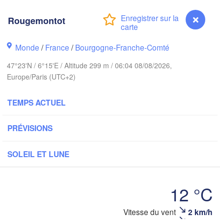
Groningen
Bremen
Rougemontot
wich
Amsterdam
Hannover
Monde
/
France
/
Bourgogne-Franche-Comté
PAYS-BAS
47°23'N / 6°15'E / Altitude 299 m / 06:04 08/08/2026,
ALLEMAGN
Europe/Paris (UTC+2)
Kassel
Bruxelles 

Köln
- Brussel
TEMPS ACTUEL
BELGIQUE
Frankfurt am Main
PRÉVISIONS
Nürn
en
Reims
SOLEIL ET LUNE
Paris
Stuttgart
12 °C
Orléans
Vitesse du vent
2 km/h
Rougemontot
Zürich
Dijon