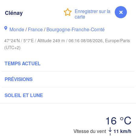
Groningen
Bremen
Clénay
Norwich
Amsterdam
Hanno
Monde
/
France
/
Bourgogne-Franche-Comté
PAYS-BAS
47°24'N / 5°7'E / Altitude 249 m / 06:16 08/08/2026, Europe/Paris
ALL
(UTC+2)
Kassel
Bruxelles 

Köln
- Brussel
TEMPS ACTUEL
BELGIQUE
Frankfurt am Main
PRÉVISIONS
Rouen
Reims
SOLEIL ET LUNE
Paris
Stuttgart
16 °C
Orléans
Vitesse du vent
11 km/h
Clénay
Zürich