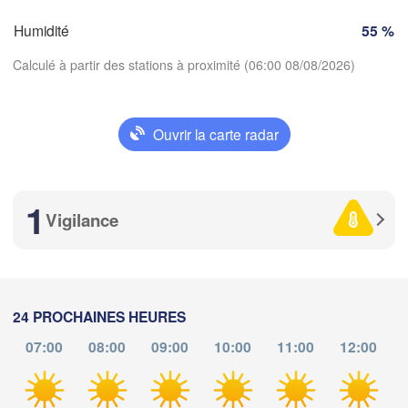
SUISSE
Humidité
55 %
FRANCE
Genève
Calculé à partir des stations à proximité (06:00 08/08/2026)
Limoges
Clermont-Ferrand
Lyon
Milano
Torino
Ouvrir la carte radar
Télécharger l'application
Genova
1
Températures
Nice
Toulouse
Montpellier
Vigilance
Marseille
Perpignan
2 m au-dessus du sol
me
je
ve
sa
di
lu
ma
24 PROCHAINES HEURES
Lleida
05 aoû
06 aoû
07 aoû
08 aoû
09 aoû
10 aoû
11 aoû
Barcelona
07:00
08:00
09:00
10:00
11:00
12:00
Sassari
01
02
03
04
05
06
07
:00
:00
:00
:00
:00
:00
:00