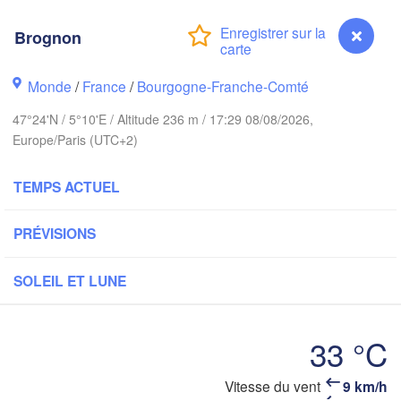
Groningen
Bremen
Brognon
Norwich
Amsterdam
Hannov
Monde
/
France
/
Bourgogne-Franche-Comté
PAYS-BAS
47°24'N / 5°10'E / Altitude 236 m / 17:29 08/08/2026,
ALL
Europe/Paris (UTC+2)
Kassel
Bruxelles 

Köln
- Brussel
TEMPS ACTUEL
BELGIQUE
Frankfurt am Main
PRÉVISIONS
Rouen
Reims
SOLEIL ET LUNE
Paris
Stuttgart
33 °C
Orléans
Vitesse du vent
9 km/h
Brognon
Zürich