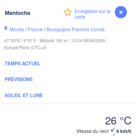
Groningen
Bremen
Mantoche
Norwich
Amsterdam
Hannover
Monde
/
France
/
Bourgogne-Franche-Comté
PAYS-BAS
47°25'N / 5°31'E / Altitude 195 m / 12:04 08/08/2026,
ALLEM
Europe/Paris (UTC+2)
Kassel
Bruxelles 

Köln
- Brussel
TEMPS ACTUEL
BELGIQUE
Frankfurt am Main
PRÉVISIONS
Rouen
Reims
SOLEIL ET LUNE
Paris
Stuttgart
26 °C
Orléans
Mantoche
Vitesse du vent
9 km/h
Zürich