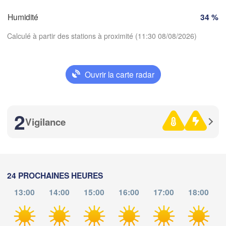
SUISSE
Humidité
34 %
FRANCE
Genève
Calculé à partir des stations à proximité (11:30 08/08/2026)
Limoges
Clermont-Ferrand
Lyon
Milano
Torino
Ouvrir la carte radar
Télécharger l'application
Genova
2
Températures
Nice
Toulouse
Montpellier
Vigilance
Marseille
2 m au-dessus du sol
Perpignan
me
je
ve
sa
di
lu
ma
24 PROCHAINES HEURES
ida
05 aoû
06 aoû
07 aoû
08 aoû
09 aoû
10 aoû
11 aoû
Barcelona
13:00
14:00
15:00
16:00
17:00
18:00
07
08
09
10
11
12
13
Sassari
:00
:00
:00
:00
:00
:00
:00