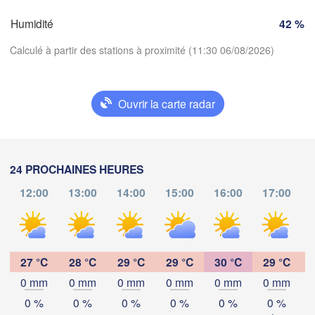
SUISSE
Humidité
42 %
FRANCE
Genève
Calculé à partir des stations à proximité (11:30 06/08/2026)
oges
Clermont-Ferrand
Lyon
Milano
Ver
Torino
Ouvrir la carte radar
Télécharger l'application
Genova
Températures
Nice
louse
Montpellier
24 PROCHAINES HEURES
Marseille
12:00
13:00
14:00
15:00
16:00
17:00
2 m au-dessus du sol
Perpignan
lu
ma
me
je
ve
sa
di
03 aoû
04 aoû
05 aoû
06 aoû
07 aoû
08 aoû
09 aoû
Barcelona
27 °C
28 °C
29 °C
29 °C
30 °C
29 °C
0 mm
0 mm
0 mm
0 mm
0 mm
0 mm
07
08
09
10
11
12
13
Sassari
:00
:00
:00
:00
:00
:00
:00
0 %
0 %
0 %
0 %
0 %
0 %