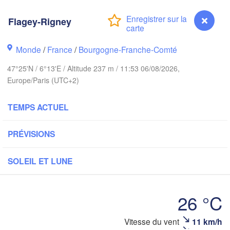
Groningen
Bremen
Flagey-Rigney
wich
Amsterdam
Hannover
Monde
/
France
/
Bourgogne-Franche-Comté
PAYS-BAS
47°25'N / 6°13'E / Altitude 237 m / 11:53 06/08/2026,
ALLEMAGN
Europe/Paris (UTC+2)
Kassel
Bruxelles 

Köln
- Brussel
TEMPS ACTUEL
BELGIQUE
Frankfurt am Main
PRÉVISIONS
Nürn
en
Reims
SOLEIL ET LUNE
Paris
Stuttgart
26 °C
Orléans
Flagey-Rigney
Vitesse du vent
11 km/h
Zürich
Dijon