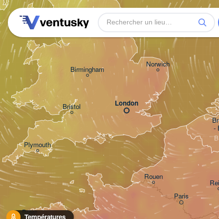
Leeds
Norwich
Birmingham
London
Bristol
Br
-
B
Plymouth
Rouen
Re
Paris
Brest
Températures