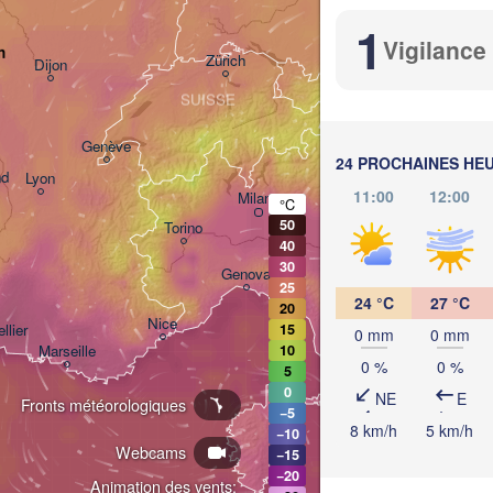
München
1
Salzburg
Vigilance
n
Zürich
AUT
Dijon
SUISSE
Genève
24 PROCHAINES HE
nd
Lyon
11:00
12:00
Milano
Verona
Venezia
°C
50
Torino
40
30
Bologna
Genova
25
24 °C
27 °C
20
Nice
llier
15
0 mm
0 mm
Marseille
10
Perugia
0 %
0 %
5
ITALIE
0
NE
E
Fronts météorologiques
P
−5
8 km/h
5 km/h
−10
Roma
Webcams
−15
−20
Animation des vents: