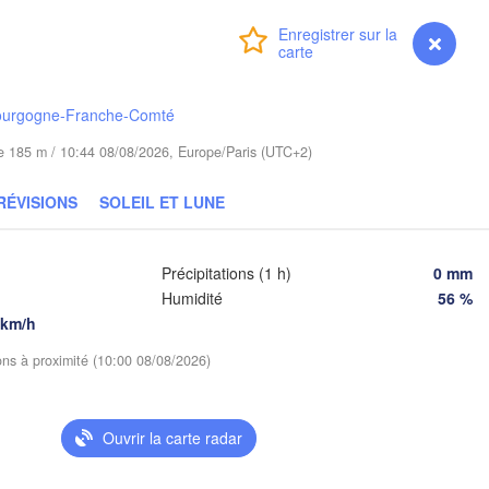
Koszalin
Гро
Connexion
Premium
myVentusky
Prévisions
Olsztyn
(Hr
Szczecin
Bydgoszcz
ourgogne-Franche-Comté
ude 185 m / 10:44 08/08/2026, Europe/Paris (UTC+2)
Poznań
Брэ
Warszawa
(Br
Zielona Góra
RÉVISIONS
SOLEIL ET LUNE
Łódź
POLOGNE
Lublin
Wrocław
den
Précipitations (1 h)
0 mm
Humidité
56 %
 km/h
Praha
Kraków
Rzeszów
ions à proximité (10:00 08/08/2026)
TCHÉQUIE
Brno
І
Ouvrir la carte radar
Košice
SLOVAQUIE
Linz
Wien