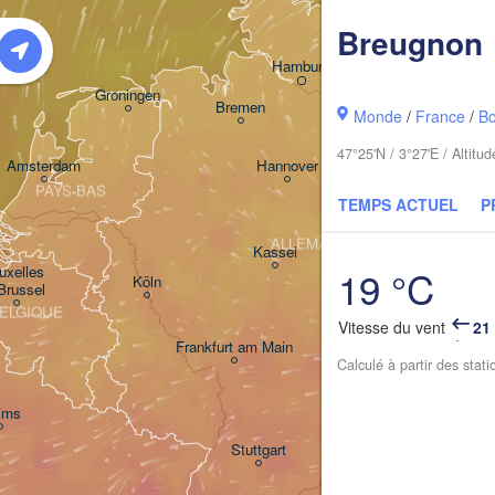
Rostock
Breugnon
Hamburg
A
Groningen
Bremen
Monde
/
France
/
B
Berlin
47°25'N / 3°27'E / Altit
Amsterdam
Hannover
PAYS-BAS
TEMPS ACTUEL
P
ALLEMAGNE
Leipzig
Kassel
19 °C
uxelles 

Dres
Köln
 Brussel
ELGIQUE
Vitesse du vent
21
Frankfurt am Main
Calculé à partir des stat
Nürnberg
ims
Stuttgart