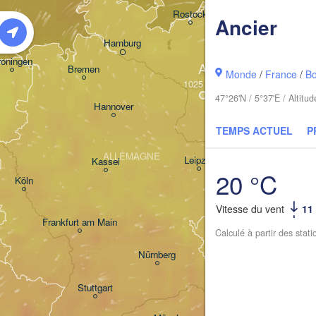
Kos
Rostock
Ancier
Hamburg
Szczecin
roningen
A
Bremen
Monde
/
France
/
B
Berlin
47°26'N / 5°37'E / Altit
Hannover
Zielona Gó
TEMPS ACTUEL
P
ALLEMAGNE
Leipzig
Kassel
20 °C
Dresden
Köln
Vitesse du vent
11
Frankfurt am Main
Praha
Calculé à partir des stat
TCHÉQUI
Nürnberg
Stuttgart
Linz