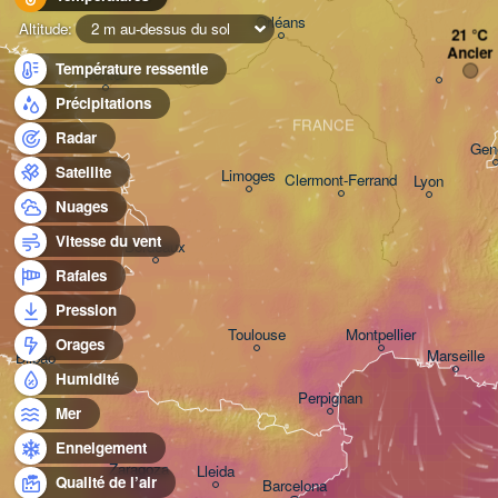
Orléans
Altitude:
2 m au-dessus du sol
Ancier
Température ressentie
Nantes
Précipitations
FRANCE
Radar
Gen
Satellite
Limoges
Clermont-Ferrand
Lyon
Nuages
Vitesse du vent
Bordeaux
Rafales
Pression
Toulouse
Montpellier
Orages
Marseille
Bilbao
Humidité
Perpignan
Mer
Enneigement
Zaragoza
Lleida
Qualité de l’air
Barcelona