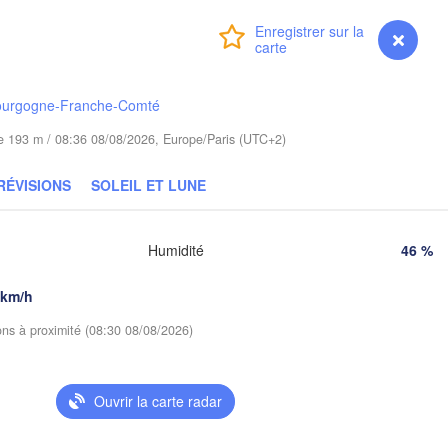
zalin
Connexion
Premium
myVentusky
Гродна

Prévisions
Olsztyn
(Hrodna)
Бара
Bydgoszcz
(Bar
ourgogne-Franche-Comté
ude 193 m / 08:36 08/08/2026, Europe/Paris (UTC+2)
Poznań
П
Брэст

Warszawa
(
(Brest)
ra
RÉVISIONS
SOLEIL ET LUNE
Łódź
POLOGNE
Lublin
Wrocław
Humidité
46 %
 km/h
Львів

Kraków
Rzeszów
ions à proximité (08:30 08/08/2026)
(Lviv)
E
Brno
Івано-Франківськ

(Ivano-Frankivsk)
Ouvrir la carte radar
Košice
Черн
SLOVAQUIE
(Cher
Wien