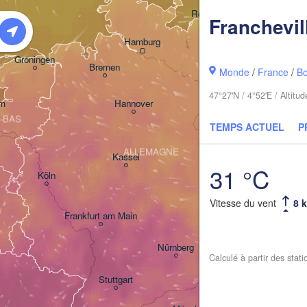
Rostock
Franchevil
Hamburg
Szczecin
Groningen
Bremen
Monde
/
France
/
B
Berlin
47°27'N / 4°52'E / Altit
am
Hannover
-BAS
Ziel
TEMPS ACTUEL
P
ALLEMAGNE
Leipzig
Kassel
31 °C
Dresden
Köln
Vitesse du vent
8 
Frankfurt am Main
Praha
TCH
Nürnberg
Calculé à partir des stat
Stuttgart
Linz