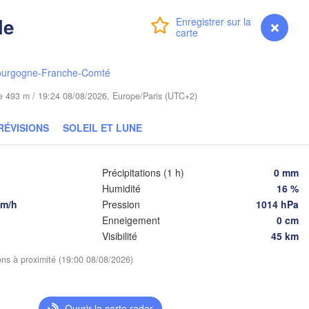
le
Connexion
Premium
myVentusky
Prévisions
Гродна

Olsztyn
(Hrodna)
Bydgoszcz
ourgogne-Franche-Comté
ude 493 m / 19:24 08/08/2026, Europe/Paris (UTC+2)
Poznań
Брэст

Warszawa
(Brest)
ona Góra
RÉVISIONS
SOLEIL ET LUNE
Łódź
POLOGNE
Lublin
Wrocław
Précipitations (1 h)
0 mm
Humidité
16 %
km/h
Pression
1014 hPa
Львів

Enneigement
0 cm
Kraków
Rzeszów
(Lviv)
Visibilité
45 km
ÉQUIE
ions à proximité (19:00 08/08/2026)
Brno
Івано-Франкі
(Ivano-Fran
Košice
SLOVAQUIE
Wien
Ouvrir la carte radar