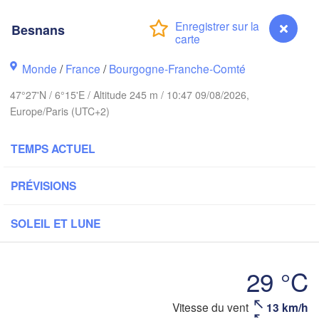
Groningen
Bremen
Besnans
wich
Amsterdam
Hannover
Monde
/
France
/
Bourgogne-Franche-Comté
PAYS-BAS
47°27'N / 6°15'E / Altitude 245 m / 10:47 09/08/2026,
Europe/Paris (UTC+2)
ALLEMAGN
Kassel
Bruxelles 

Köln
- Brussel
TEMPS ACTUEL
BELGIQUE
Frankfurt am Main
PRÉVISIONS
Nürn
en
Reims
SOLEIL ET LUNE
Paris
Stuttgart
29 °C
Orléans
Besnans
Vitesse du vent
13 km/h
Zürich
Dijon