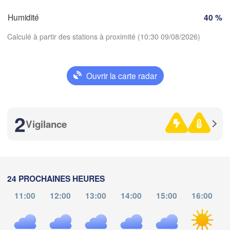
SUISSE
Humidité
40 %
FRANCE
Genève
Calculé à partir des stations à proximité (10:30 09/08/2026)
ges
Clermont-Ferrand
Lyon
Milano
Vero
A
Torino
Ouvrir la carte radar
Télécharger l'application
Genova
2
Températures
Nice
louse
Montpellier
Vigilance
Marseille
2 m au-dessus du sol
Perpignan
je
ve
sa
di
lu
ma
me
24 PROCHAINES HEURES
06 aoû
07 aoû
08 aoû
09 aoû
10 aoû
11 aoû
12 aoû
Barcelona
11:00
12:00
13:00
14:00
15:00
16:00
06
07
08
09
10
11
12
Sassari
:00
:00
:00
:00
:00
:00
:00