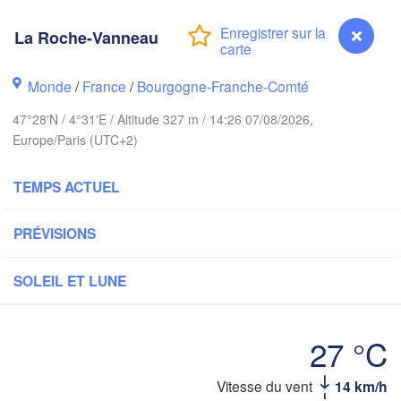
Groningen
Bremen
La Roche-Vanneau
Norwich
Amsterdam
Ha
Monde
/
France
/
Bourgogne-Franche-Comté
PAYS-BAS
47°28'N / 4°31'E / Altitude 327 m / 14:26 07/08/2026,
ondon
Europe/Paris (UTC+2)
Ka
Bruxelles 

Köln
- Brussel
TEMPS ACTUEL
BELGIQUE
Frankfurt am 
PRÉVISIONS
Rouen
Reims
SOLEIL ET LUNE
Paris
Stuttg
27 °C
Orléans
Vitesse du vent
14 km/h
La Roche-Vanneau
Zürich