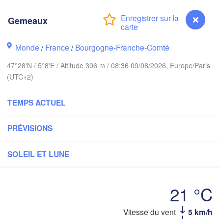
Groningen
Bremen
Gemeaux
Norwich
Amsterdam
Hanno
Monde
/
France
/
Bourgogne-Franche-Comté
PAYS-BAS
47°28'N / 5°8'E / Altitude 306 m / 08:36 09/08/2026, Europe/Paris
(UTC+2)
ALL
Kassel
Bruxelles 

Köln
- Brussel
TEMPS ACTUEL
BELGIQUE
Frankfurt am Main
PRÉVISIONS
Rouen
Reims
SOLEIL ET LUNE
Paris
Stuttgart
21 °C
Orléans
Gemeaux
Vitesse du vent
5 km/h
Zürich