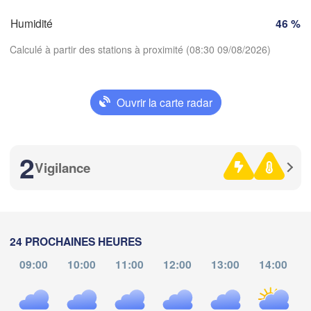
SUISSE
Humidité
46 %
FRANCE
A
Genève
Calculé à partir des stations à proximité (08:30 09/08/2026)
Limoges
Clermont-Ferrand
Lyon
Milano
Torino
Ouvrir la carte radar
Télécharger l'application
Genova
2
Températures
Nice
Toulouse
Montpellier
Vigilance
Marseille
2 m au-dessus du sol
Perpignan
je
ve
sa
di
lu
ma
me
24 PROCHAINES HEURES
Lleida
06 aoû
07 aoû
08 aoû
09 aoû
10 aoû
11 aoû
12 aoû
Barcelona
09:00
10:00
11:00
12:00
13:00
14:00
04
05
06
07
08
09
10
Sassari
:00
:00
:00
:00
:00
:00
:00