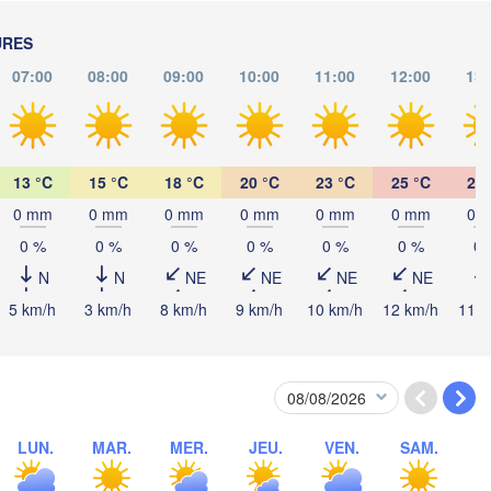
Wien
D
URES
Debrecen
Budapest
RICHE
07:00
08:00
09:00
10:00
11:00
12:00
13:
Graz
Cluj-N
Szeged
Pécs
Ljubljana
Zagreb
13 °C
15 °C
18 °C
20 °C
23 °C
25 °C
26 
0 mm
0 mm
0 mm
0 mm
0 mm
0 mm
0 
Београд

CROATIE
0 %
0 %
0 %
0 %
0 %
0 %
0 
(Beograd)
Banja Luka
BOSNIE-

N
N
NE
NE
NE
NE
Cr
HERZÉGOVINE
SERBIE
5 km/h
3 km/h
8 km/h
9 km/h
10 km/h
12 km/h
11 k
Sarajevo
Ниш

Split
(Niš)
София
(Sofia
escara
Podgorica
Скопје

(Skopje)
LUN.
MAR.
MER.
JEU.
VEN.
SAM.
MACÉDOINE 

DU NORD
Foggia
Tiranë