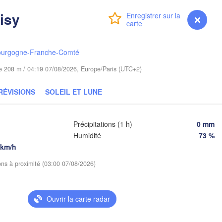
Gdańsk
Koszalin
Oisy
Connexion
Premium
myVentusky
Prévisions
Гр
Olsztyn
(H
Szczecin
Bydgoszcz
ourgogne-Franche-Comté
ude 208 m / 04:19 07/08/2026, Europe/Paris (UTC+2)
Poznań
Брэ
Warszawa
(Br
Zielona Góra
RÉVISIONS
SOLEIL ET LUNE
Łódź
POLOGNE
Lublin
Wrocław
Précipitations (1 h)
0 mm
den
Humidité
73 %
 km/h
Praha
Kraków
Rzeszów
ions à proximité (03:00 07/08/2026)
TCHÉQUIE
Brno
Ouvrir la carte radar
Košice
SLOVAQUIE
Linz