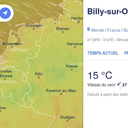
Rostock
Billy-sur-
Hamburg
Groningen
Bremen
Monde
/
France
/
B
47°28'N / 3°24'E / Altit
Berlin
Amsterdam
Hannover
PAYS-BAS
TEMPS ACTUEL
P
ALLEMAGNE
Leipzig
Kassel
15 °C
uxelles 

Dres
Köln
 Brussel
BELGIQUE
Vitesse du vent
27
Frankfurt am Main
Calculé à partir des stat
Nürnberg
ims
Stuttgart