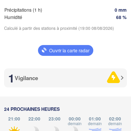
SUISSE
Précipitations (1 h)
0 mm
FRANCE
Humidité
68 %
Genève
Limoges
Calculé à partir des stations à proximité (19:00 08/08/2026)
Clermont-Ferrand
Lyon
M
Torino
rdeaux
Télécharger l'application
Ouvrir la carte radar
Gen
D
Températures
Nice
Toulouse
Montpellier
1
Marseille
Vigilance
2 m au-dessus du sol
Perpignan
me
je
ve
sa
di
lu
ma
goza
Lleida
05 aoû
06 aoû
07 aoû
08 aoû
09 aoû
10 aoû
11 aoû
24 PROCHAINES HEURES
Barcelona
21:00
22:00
23:00
00:00
01:00
02:00
15
16
17
18
19
20
21
Sassar
:00
:00
:00
:00
:00
:00
:00
demain
demain
demain
d