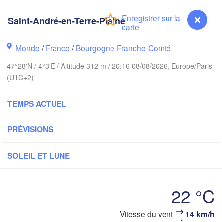
Groningen
Brem
Saint-André-en-Terre-Plaine
Norwich
Amsterdam
Monde
/
France
/
Bourgogne-Franche-Comté
PAYS-BAS
47°28'N / 4°3'E / Altitude 312 m / 20:16 08/08/2026, Europe/Paris
London
(UTC+2)
Bruxelles 

Köln
- Brussel
TEMPS ACTUEL
BELGIQUE
Frankfurt 
PRÉVISIONS
Rouen
Reims
SOLEIL ET LUNE
Paris
Stu
22 °C
Orléans
Saint-André-en-Terre-Plaine
Vitesse du vent
14 km/h
Zürich
Dijon