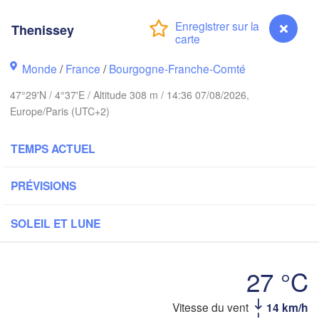
Groningen
Bremen
Thenissey
Norwich
Amsterdam
Ha
Monde
/
France
/
Bourgogne-Franche-Comté
PAYS-BAS
47°29'N / 4°37'E / Altitude 308 m / 14:36 07/08/2026,
ndon
Europe/Paris (UTC+2)
A
Kas
Bruxelles 

Köln
- Brussel
TEMPS ACTUEL
BELGIQUE
Frankfurt am M
PRÉVISIONS
Rouen
SOLEIL ET LUNE
Reims
Paris
Stuttga
27 °C
Orléans
Vitesse du vent
14 km/h
Thenissey
Zürich