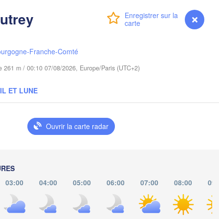
Gdańsk
oszalin
utrey
Connexion
Premium
myVentusky
Prévisions
Гродна

Olsztyn
(Hrodna)
Бар
Bydgoszcz
(Ba
ourgogne-Franche-Comté
ude 261 m / 00:10 07/08/2026, Europe/Paris (UTC+2)
Poznań
Брэст

Warszawa
(Brest)
IL ET LUNE
Góra
Łódź
POLOGNE
Lublin
Wrocław
Ouvrir la carte radar
Львів

Kraków
Rzeszów
(Lviv)
URES
IE
03:00
04:00
05:00
06:00
07:00
08:00
09:
Brno
Івано-Франківськ
(Ivano-Frankivsk
Košice
Чер
SLOVAQUIE
(Che