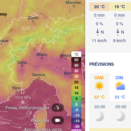
München
20 °C
19 °C
Salzburg
trey
0 mm
0 mm
Zürich
AUTRICHE
0 %
0 %
Graz
SUISSE
N
N
11 km/h
9 km/h
nève
Ljubljana
Za
Milano
°C
Verona
Venezia
50
Torino
PRÉVISIONS
40
CROATIE
30
Bologna
Genova
25
SAM.
DIM.
20
Nice
15
D
10
33 °C
33 °C
Perugia
5
0
ITALIE
02:00
05:00
Fronts météorologiques
−5
Pescara
−10
Webcams
Roma
−15
−20
Foggi
Animation des vents: