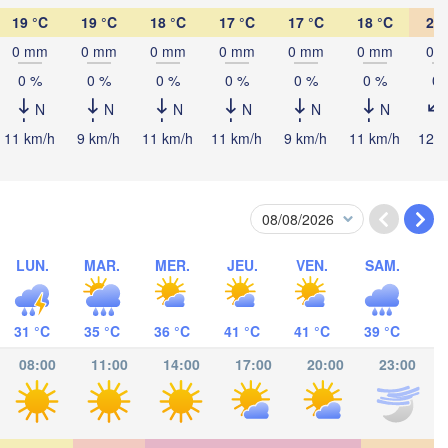
Wien
19 °C
19 °C
18 °C
17 °C
17 °C
18 °C
20 
D
Debrecen
0 mm
0 mm
0 mm
0 mm
0 mm
0 mm
0 
0 %
0 %
0 %
0 %
0 %
0 %
0 
HONGRIE
Cluj-Napoca
N
N
N
N
N
N
Szeged
11 km/h
9 km/h
11 km/h
11 km/h
9 km/h
11 km/h
12 k
Pécs
greb
Sibiu
Bra
ROUMAN
Београд

(Beograd)
Banja Luka
B
BOSNIE-

Craiova
LUN.
MAR.
MER.
JEU.
VEN.
SAM.
HERZÉGOVINE
SERBIE
Sarajevo
Плевен

Ниш

Split
(Pleven)
(Niš)
31 °C
35 °C
36 °C
41 °C
41 °C
39 °C
София

(Sofia)
08:00
11:00
14:00
17:00
20:00
23:00
BULGAR
Podgorica
Пловдив

Скопје

(Plovdiv)
(Skopje)
MACÉDOINE 

DU NORD
a
Tiranë