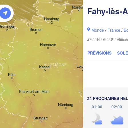
K
Rostock
Fahy-lès-A
Hamburg
Szczecin
Groningen
Bremen
Monde
/
France
/
B
47°30'N / 5°28'E / Altit
Berlin
Hannover
S
PRÉVISIONS
SOLE
Zielona 
ALLEMAGNE
Leipzig
Kassel
Dresden
Köln
Frankfurt am Main
Praha
24 PROCHAINES HE
TCHÉQU
Nürnberg
01:00
02:00
Stuttgart
Linz